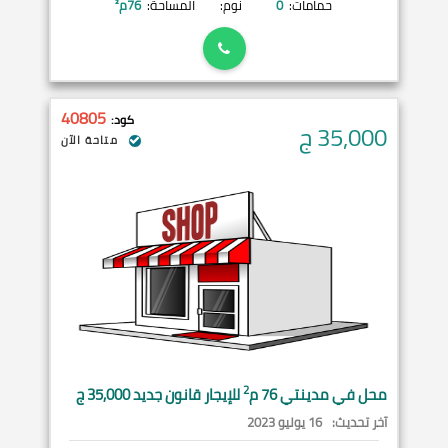
حمامات:
0
نوم:
المساحة:
76
م²
40805
كود:
35,000
ج
متاحة الآن
2
محل في
مدينتي
76 م
للإيجار قانون جديد 35,000 ج
آخر تحديث:
16 يوليو 2023