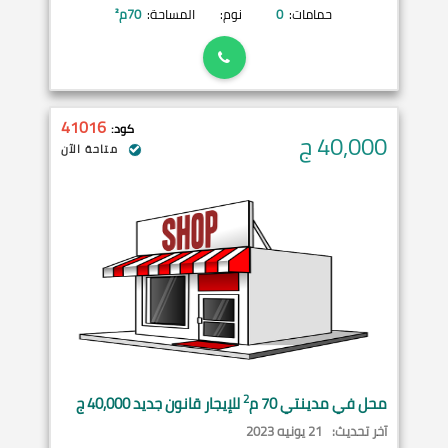
حمامات:
0
نوم:
المساحة:
70
م²
41016
كود:
40,000
ج
متاحة الآن
2
محل في
مدينتي
70 م
للإيجار قانون جديد 40,000 ج
آخر تحديث:
21 يونيه 2023