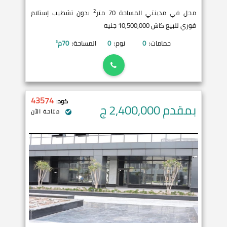
2
محل في مدينتي المساحة 70 متر
بدون تشطيب إستلام
فوري للبيع كاش 10,500,000 جنيه
حمامات:
0
نوم:
0
المساحة:
70
م²
43574
كود:
بمقدم 2,400,000
ج
متاحة الآن