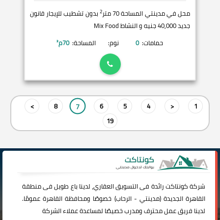
2
محل في مدينتي المساحة 70 متر
بدون تشطيب للإيجار قانون
جديد 40,000 جنيه و النشاط Mix Food
حمامات:
0
نوم:
المساحة:
70
م²
7
>
8
6
5
4
<
1
19
شركة
كونتاكت
رائدة فى التسويق العقاري، لدينا باع طويل فى منطقة
القاهرة الجديدة (
مدينتي
-
الرحاب
) خصوصًا ومحافظة القاهرة عمومًا.
لدينا فريق عمل محترف ومدرب خصيصًا لمساعدة عملاء الشركة