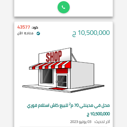
43577
كود:
10,500,000
ج
متاحة الآن
2
محل في
مدينتي
70 م
للبيع كاش استلام فوري
10,500,000 ج
آخر تحديث:
03 يوليو 2023