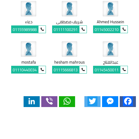
Ahmed Hussein
شريف مصطفى
دعاء
01155989988
01111100291
01145002210
عبدالفتاح
hesham mahrous
mostafa
01110440034
01115666813
01145450011
LinkedIn
Viber
WhatsApp
Twitter
Messenger
Facebook