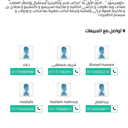
-كومبرسور " .. الدور الأول به "مكتب مدير وكافيتريا لإستقبال وإنتظار العملاء
معدات وبه طاولات و كراسى الكافيه و ماكينه اسبريسو و كابتشينو و مطحن بن
و ماكينة قهوة تركى وشاشة وغرفة مكتب صغيرة بها مكتب و ودولاب و
سيستم الكاميرات"
# تواصل مع المبيعات
Ahmed Hussein
شريف مصطفى
دعاء
01155989988
01111100291
01145002210
عبدالفتاح
hesham mahrous
mostafa
01110440034
01115666813
01145450011