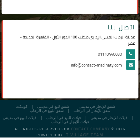
اتصل بنا
مدينة الرحاب المبنى الإداري مكتب 106 الدور الأول - القاهرة الجديدة -
مصر
01110440030
info@contact-madinaty.com
شقق للإيجار في مدينتى
شقق لليع في مدينتى
كونتكت
شقق للإيجار في الرحاب
شقق للبيع في الرحاب
فيلات للإيجار في مدينتي
فيلات للبيع في الرحاب
فيلات للبيع في مدينتي
فيلات للإيجار في الرحاب
ALL RIGHTS RESERVED FOR
CONTACT COMPANY
© 2026
IT VILLAGE TEAM
POWERED BY