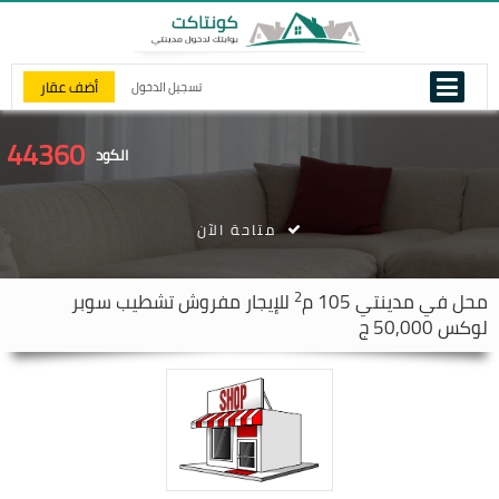
أضف عقار
تسجيل الدخول
44360
الكود
متاحة الآن
2
محل في
مدينتي
105 م
للإيجار مفروش تشطيب سوبر
لوكس 50,000 ج