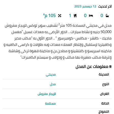
آخر تحديث
12 ديسمبر 2023
0
0
1
105 م²
2
محل في مدينتي المساحة 105 متر
تشطيب سوبر لوكس للإيجار مفروش
50,000 جنيه و نشاط سيارات .. الدور الأرضى به معدات غسيل "مغسل
ماجيك - كاتشر - مكانس -كومبرسور " .. الدور الأول به "مكتب مدير
وكافيتريا لإستقبال وإنتظار العملاء معدات وبه طاولات و كراسى الكافيه و
ماكينه اسبريسو و كابتشينو و مطحن بن و ماكينة قهوة تركى وشاشة
وغرفة مكتب صغيرة بها مكتب و ودولاب و سيستم الكاميرات"
# معلومات عن المحل
المدينة
مدينتي
النوع
محل
الغرض
للإيجار مفروش
الحالة
مستلمة
النموذج