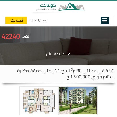
أضف عقار
تسجيل الدخول
42240
الكود
متاحة الآن
2
شقة في
مدينتي
88 م
للبيع كاش على حديقة صغيرة
استلام فوري 1,400,000 ج