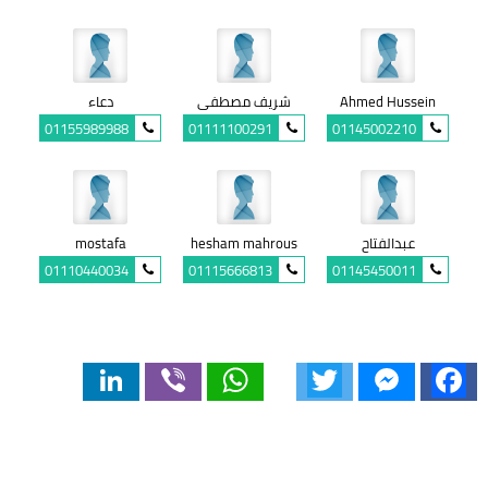
Ahmed Hussein
شريف مصطفى
دعاء
01155989988
01111100291
01145002210
عبدالفتاح
hesham mahrous
mostafa
01110440034
01115666813
01145450011
LinkedIn
Viber
WhatsApp
Twitter
Messenger
Facebook