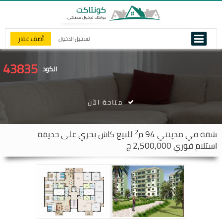
أضف عقار
تسجيل الدخول
43835
الكود
متاحة الآن
2
شقة في
مدينتي
94 م
للبيع كاش بحري على حديقة
استلام فوري 2,500,000 ج