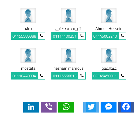
Ahmed Hussein
شريف مصطفى
دعاء
01155989988
01111100291
01145002210
عبدالفتاح
hesham mahrous
mostafa
01110440034
01115666813
01145450011
LinkedIn
Viber
WhatsApp
Twitter
Messenger
Facebook