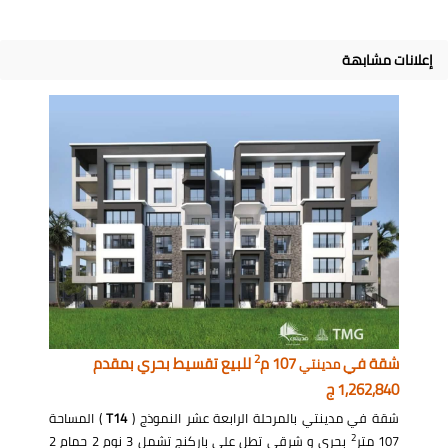
إعلانات مشابهة
2
شقة في
107 م
للبيع تقسيط بحري بمقدم
مدينتي
1,262,840 ج
شقة في مدينتي بالمرحلة الرابعة عشر النموذج (
T14
) المساحة
2
107 متر
بحري و شرقي تطل على باركنج تشمل 3 نوم 2 حمام 2