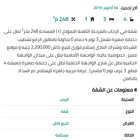
آخر تحديث
04 أكتوبر 2016
4
3
1
248 م²
2
شقة في الرحاب بالمرحلة الثامنة النموذج (
) المساحة 248 متر
تطل على
I
حديقة صغيرة تشمل 3 نوم 4 حمام 0 بلكونة بالطابق الرابع تشطيب
الشركة بإشتراك النادي إستلام فوري للبيع كاش 2,200,000 جنيه و موقع
مميز ، خصوصية عالية؛ الواجهة الأمامية تطل على ميدان، الواجهة
الجانبية تطل عل شارع، الواجهة الخلفية تطل على حديقة صغيرة معيشة 4
قطع، 3 غرف نوم (1ماستر) ، غرفة مربية جاهزة للإستلام، تم السداد
بالكامل
# معلومات عن الشقة
المدينة
الرحاب
النوع
شقة
الغرض
للبيع كاش
الحالة
مستلمة