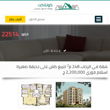
أضف عقار
تسجيل الدخول
22514
الكود
متاحة الآن
2
شقة في
الرحاب
248 م
للبيع كاش على حديقة صغيرة
استلام فوري 2,200,000 ج