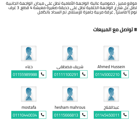
موقع مميز ، خصوصية عالية؛ الواجهة الأمامية تطل على ميدان، الواجهة الجانبية
تطل عل شارع، الواجهة الخلفية تطل على حديقة صغيرة معيشة 4 قطع، 3 غرف
نوم (1ماستر) ، غرفة مربية جاهزة للإستلام، تم السداد بالكامل
# تواصل مع المبيعات
Ahmed Hussein
شريف مصطفى
دعاء
01155989988
01111100291
01145002210
عبدالفتاح
hesham mahrous
mostafa
01110440034
01115666813
01145450011