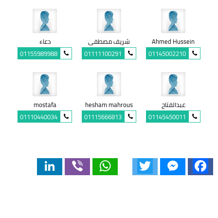
Ahmed Hussein
شريف مصطفى
دعاء
01155989988
01111100291
01145002210
عبدالفتاح
hesham mahrous
mostafa
01110440034
01115666813
01145450011
LinkedIn
Viber
WhatsApp
Twitter
Messenger
Facebook