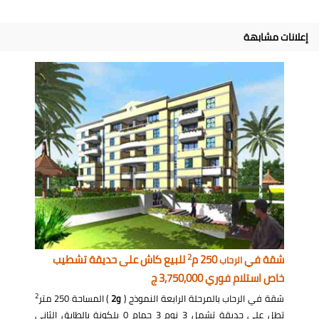
إعلانات مشابهة
2
شقة في
250 م
للبيع كاش على حديقة تشطيب
الرحاب
خاص استلام فوري 3,750,000 ج
2
شقة في الرحاب بالمرحلة الرابعة النموذج (
و2
) المساحة 250 متر
تطل على حديقة تشمل 3 نوم 3 حمام 0 بلكونة بالطابق الثاني