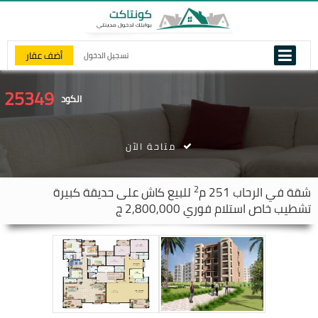
أضف عقار
تسجيل الدخول
25349
الكود
متاحة الآن
2
شقة في
الرحاب
251 م
للبيع كاش على حديقة كبيرة
تشطيب خاص استلام فوري 2,800,000 ج