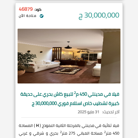
46879
كود:
30,000,000
ج
متاحة الآن
2
فيلا في
مدينتي
450 م
للبيع كاش بحري على حديقة
كبيرة تشطيب خاص استلام فوري 30,000,000 ج
آخر تحديث:
31 مايو 2025
فيلا ثنائية في مدينتي بالمرحلة الثانية النموذج (
H
) المساحة
2
2
450 متر
مساحة المباني 275 متر
بحري و شرقي و غربي