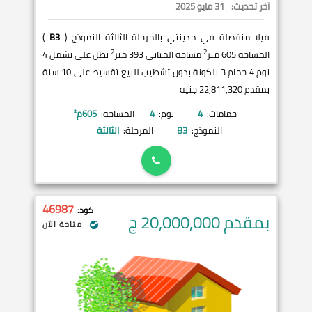
آخر تحديث:
31 مايو 2025
فيلا منفصلة في مدينتي بالمرحلة الثالثة النموذج (
B3
)
2
2
المساحة 605 متر
مساحة المباني 393 متر
تطل على تشمل 4
نوم 4 حمام 3 بلكونة بدون تشطيب للبيع تقسيط على 10 سنة
بمقدم 22,811,320 جنيه
حمامات:
4
نوم:
4
المساحة:
605
م²
النموذج:
B3
المرحلة:
الثالثة
46987
كود:
بمقدم 20,000,000
ج
متاحة الآن