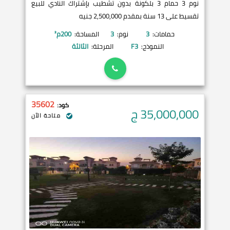
نوم 3 حمام 3 بلكونة بدون تشطيب بإشتراك النادي للبيع
تقسيط على 13 سنة بمقدم 2,500,000 جنيه
حمامات:
3
نوم:
3
المساحة:
200
م²
النموذج:
F3
المرحلة:
الثالثة
35602
كود:
35,000,000
ج
متاحة الآن