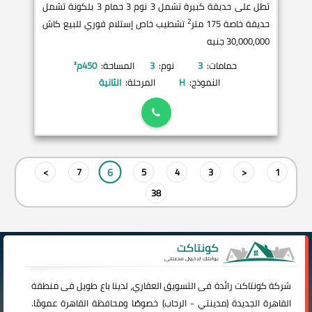
تطل على حديقة كبيرة تشمل 3 نوم 3 حمام 3 بلكونة تشمل
2
حديقة خاصة 175 متر
تشطيب خاص إستلام فوري للبيع كاش
30,000,000 جنيه
حمامات:
3
نوم:
3
المساحة:
450
م²
النموذج:
H
المرحلة:
الثانية
6
>
7
5
4
3
<
1
38
شركة
كونتاكت
رائدة فى التسويق العقاري، لدينا باع طويل فى منطقة
القاهرة الجديدة (
مدينتي
-
الرحاب
) خصوصًا ومحافظة القاهرة عمومًا.