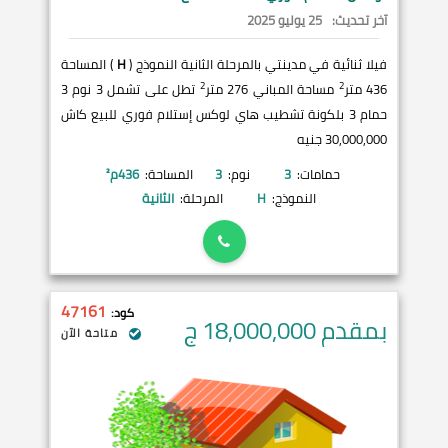
آخر تحديث:
25 يوليو 2025
فيلا ثنائية في مدينتي بالمرحلة الثانية النموذج (
H
) المساحة
2
2
436 متر
مساحة المباني 276 متر
تطل على تشمل 3 نوم 3
حمام 3 بلكونة تشطيب هاي لوكس إستلام فوري للبيع كاش
30,000,000 جنيه
حمامات:
3
نوم:
3
المساحة:
436
م²
النموذج:
H
المرحلة:
الثانية
47161
كود:
بمقدم 18,000,000
ج
متاحة الآن