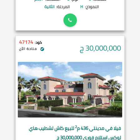
النموذج:
H
المرحلة:
الثانية
47174
كود:
30,000,000
ج
متاحة الآن
2
فيلا في
مدينتي
436 م
للبيع كاش تشطيب هاي
لوكس استلام فوري 30,000,000 ج