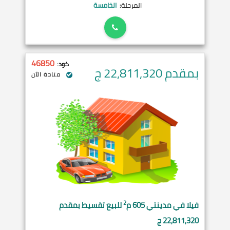
المرحلة:
الخامسة
46850
كود:
بمقدم 22,811,320
ج
متاحة الآن
2
فيلا في
مدينتي
605 م
للبيع تقسيط بمقدم
22,811,320 ج