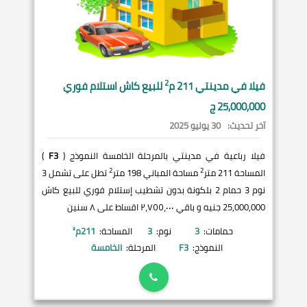
2
فيلا في
مدينتي
211 م
للبيع كاش استلام فوري
25,000,000 ج
آخر تحديث:
30 يوليو 2025
فيلا رباعية في مدينتي بالمرحلة الخامسة النموذج (
F3
)
2
2
المساحة 211 متر
مساحة المباني 198 متر
تطل على تشمل 3
نوم 3 حمام 2 بلكونة بدون تشطيب إستلام فوري للبيع كاش
25,000,000 جنيه و باقي ٢،٧٥٥،٠٠٠ اقساط على ٨ سنين
حمامات:
3
نوم:
3
المساحة:
211
م²
النموذج:
F3
المرحلة:
الخامسة