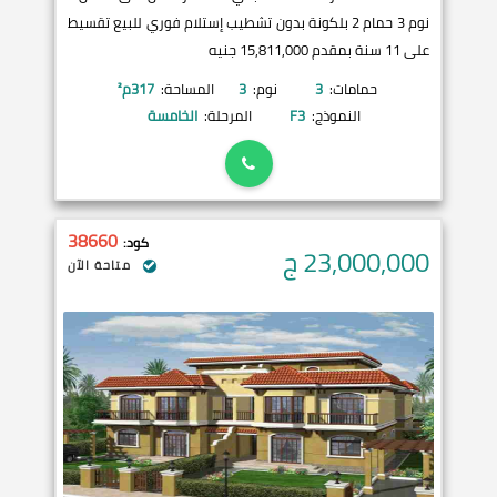
نوم 3 حمام 2 بلكونة بدون تشطيب إستلام فوري للبيع تقسيط
على 11 سنة بمقدم 15,811,000 جنيه
حمامات:
3
نوم:
3
المساحة:
317
م²
النموذج:
F3
المرحلة:
الخامسة
38660
كود:
23,000,000
ج
متاحة الآن