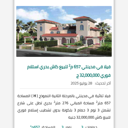
2
فيلا في
مدينتي
657 م
للبيع كاش بحري استلام
فوري 32,000,000 ج
آخر تحديث:
28 يوليو 2025
فيلا ثنائية في مدينتي بالمرحلة الثانية النموذج (
H
) المساحة
2
2
657 متر
مساحة المباني 276 متر
بحري تطل على شارع
تشمل 3 نوم 3 حمام 3 بلكونة بدون تشطيب إستلام فوري
للبيع كاش 32,000,000 جنيه
حمامات:
3
نوم:
3
المساحة:
657
م²