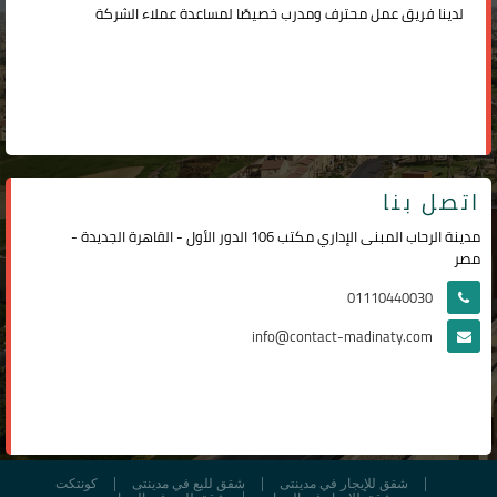
لدينا فريق عمل محترف ومدرب خصيصًا لمساعدة عملاء الشركة
اتصل بنا
مدينة الرحاب المبنى الإداري مكتب 106 الدور الأول - القاهرة الجديدة -
مصر
01110440030
info@contact-madinaty.com
شقق للإيجار في مدينتى
شقق لليع في مدينتى
كونتكت