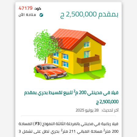
47179
كود:
بمقدم 2,500,000
ج
متاحة الآن
2
فيلا في
مدينتي
200 م
للبيع تقسيط بحري بمقدم
2,500,000 ج
آخر تحديث:
28 يوليو 2025
فيلا رباعية في مدينتي بالمرحلة الثالثة النموذج (
F3
) المساحة
2
2
200 متر
مساحة المباني 211 متر
بحري تطل على تشمل 3