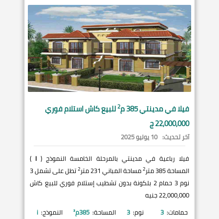
2
فيلا في
مدينتي
385 م
للبيع كاش استلام فوري
22,000,000 ج
آخر تحديث:
10 يوليو 2025
فيلا رباعية في مدينتي بالمرحلة الخامسة النموذج (
I
)
2
2
المساحة 385 متر
مساحة المباني 231 متر
تطل على تشمل 3
نوم 3 حمام 2 بلكونة بدون تشطيب إستلام فوري للبيع كاش
22,000,000 جنيه
حمامات:
3
نوم:
3
المساحة:
385
م²
النموذج:
i