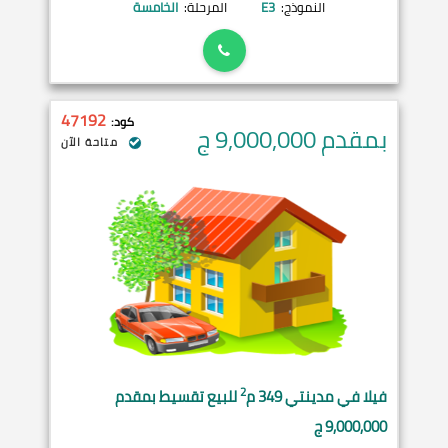
النموذج:
E3
المرحلة:
الخامسة
47192
كود:
بمقدم 9,000,000
ج
متاحة الآن
2
فيلا في
مدينتي
349 م
للبيع تقسيط بمقدم
9,000,000 ج