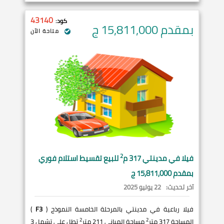
43140
كود:
بمقدم 15,811,000
ج
متاحة الآن
2
فيلا في
مدينتي
317 م
للبيع تقسيط استلام فوري
بمقدم 15,811,000 ج
آخر تحديث:
22 يوليو 2025
فيلا رباعية في مدينتي بالمرحلة الخامسة النموذج (
F3
)
2
2
المساحة 317 متر
مساحة المباني 211 متر
تطل على تشمل 3