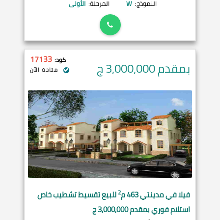
النموذج:
W
المرحلة:
الأولى
17133
كود:
بمقدم 3,000,000
ج
متاحة الآن
2
فيلا في
مدينتي
463 م
للبيع تقسيط تشطيب خاص
استلام فوري بمقدم 3,000,000 ج