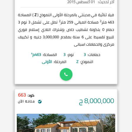
آخر تحديث:
01 أغسطس 2015
فيلا ثنائية في مدينتي بالمرحلة الأولى النموذج (
Z
) المساحة
2
2
463 متر
مساحة المباني 259 متر
تطل على تشمل 3 نوم 3
حمام 0 بلكونة تشطيب خاص بإشتراك النادي إستلام فوري
للبيع تقسيط على 6 سنة بمقدم 3,000,000 جنيه و تكييف
مركزى والحمامات اسبانى
حمامات:
3
نوم:
3
المساحة:
463
م²
النموذج:
Z
المرحلة:
الأولى
663
كود:
8,000,000
ج
متاحة الآن