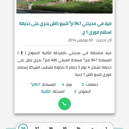
2
فيلا في
مدينتي
947 م
للبيع كاش بحري على حديقة
استلام فوري 1 ج
آخر تحديث:
03 نوفمبر 2014
فيلا منفصلة في مدينتي بالمرحلة الثانية النموذج (
E
)
2
2
المساحة 947 متر
مساحة المباني 400 متر
بحري تطل على
حديقة تشمل 4 نوم 5 حمام 0 بلكونة تشطيب الشركة إستلام
فوري للبيع كاش 1 جنيه
حمامات:
5
نوم:
4
المساحة:
947
م²
النموذج:
E
المرحلة:
الثانية
38
37
36
35
34
<
1