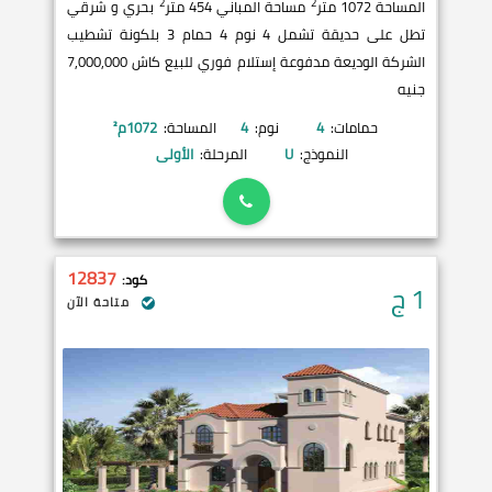
2
2
المساحة 1072 متر
مساحة المباني 454 متر
بحري و شرقي
تطل على حديقة تشمل 4 نوم 4 حمام 3 بلكونة تشطيب
الشركة الوديعة مدفوعة إستلام فوري للبيع كاش 7,000,000
جنيه
حمامات:
4
نوم:
4
المساحة:
1072
م²
النموذج:
U
المرحلة:
الأولى
12837
كود:
1
ج
متاحة الآن