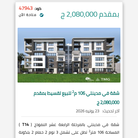
47943
كود:
بمقدم 2,080,000
ج
متاحة الآن
2
شقة في
مدينتي
106 م
للبيع تقسيط بمقدم
2,080,000 ج
آخر تحديث:
23 يونيه 2026
شقة في مدينتي بالمرحلة الرابعة عشر النموذج (
T14
)
2
المساحة 106 متر
تطل على تشمل 3 نوم 2 حمام 2 بلكونة