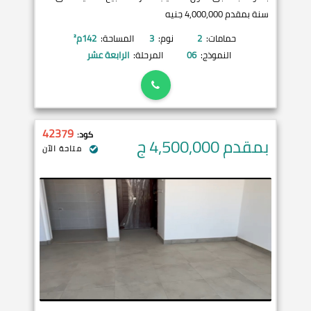
سنة بمقدم 4,000,000 جنيه
حمامات:
2
نوم:
3
المساحة:
142
م²
النموذج:
06
المرحلة:
الرابعة عشر
42379
كود:
بمقدم 4,500,000
ج
متاحة الآن