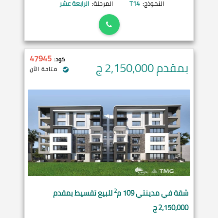
النموذج:
T14
المرحلة:
الرابعة عشر
47945
كود:
بمقدم 2,150,000
ج
متاحة الآن
2
شقة في
مدينتي
109 م
للبيع تقسيط بمقدم
2,150,000 ج