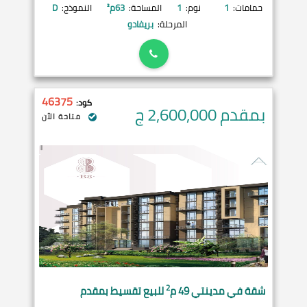
حمامات:
1
نوم:
1
المساحة:
63
م²
النموذج:
D
المرحلة:
بريفادو
46375
كود:
بمقدم 2,600,000
ج
متاحة الآن
2
شقة في
مدينتي
49 م
للبيع تقسيط بمقدم