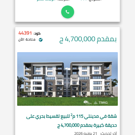
44391
كود:
بمقدم 4,700,000
ج
متاحة الآن
2
شقة في
مدينتي
115 م
للبيع تقسيط بحري على
حديقة كبيرة بمقدم 4,700,000 ج
آخر تحديث:
21 يونيه 2026