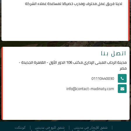
لدينا فريق عمل محترف ومدرب خصيصًا لمساعدة عملاء الشركة
اتصل بنا
مدينة الرحاب المبنى الإداري مكتب 106 الدور الأول - القاهرة الجديدة -
مصر
01110440030
info@contact-madinaty.com
شقق للإيجار في مدينتى
شقق لليع في مدينتى
كونتكت