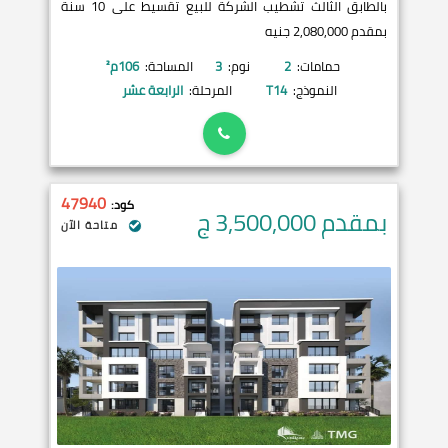
بالطابق الثالث تشطيب الشركة للبيع تقسيط على 10 سنة
بمقدم 2,080,000 جنيه
حمامات:
2
نوم:
3
المساحة:
106
م²
النموذج:
T14
المرحلة:
الرابعة عشر
47940
كود:
بمقدم 3,500,000
ج
متاحة الآن