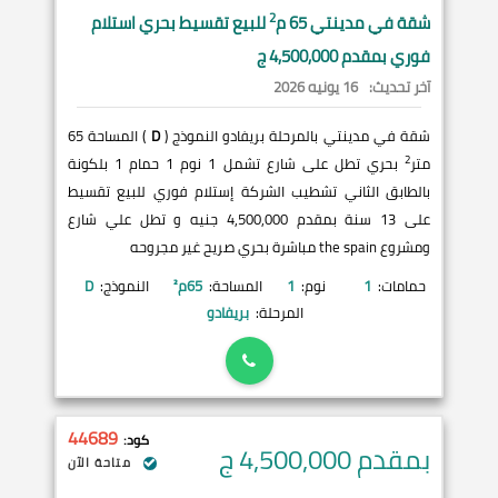
2
شقة في
مدينتي
65 م
للبيع تقسيط بحري استلام
فوري بمقدم 4,500,000 ج
آخر تحديث:
16 يونيه 2026
شقة في مدينتي بالمرحلة بريفادو النموذج (
D
) المساحة 65
2
متر
بحري تطل على شارع تشمل 1 نوم 1 حمام 1 بلكونة
بالطابق الثاني تشطيب الشركة إستلام فوري للبيع تقسيط
على 13 سنة بمقدم 4,500,000 جنيه و تطل علي شارع
ومشروع the spain مباشرة بحري صريح غير مجروحه
حمامات:
1
نوم:
1
المساحة:
65
م²
النموذج:
D
المرحلة:
بريفادو
44689
كود:
بمقدم 4,500,000
ج
متاحة الآن