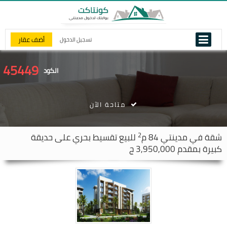
أضف عقار
تسجيل الدخول
45449
الكود
متاحة الآن
2
شقة في
مدينتي
84 م
للبيع تقسيط بحري على حديقة
كبيرة بمقدم 3,950,000 ج