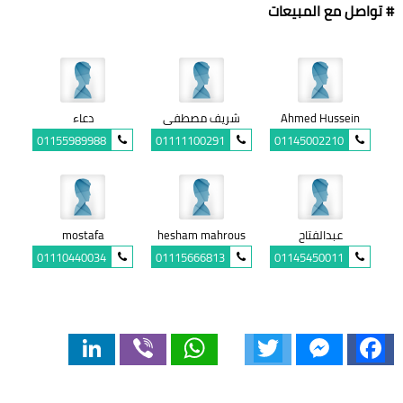
# تواصل مع المبيعات
Ahmed Hussein
شريف مصطفى
دعاء
01155989988
01111100291
01145002210
عبدالفتاح
hesham mahrous
mostafa
01110440034
01115666813
01145450011
LinkedIn
Viber
WhatsApp
Twitter
Messenger
Facebook