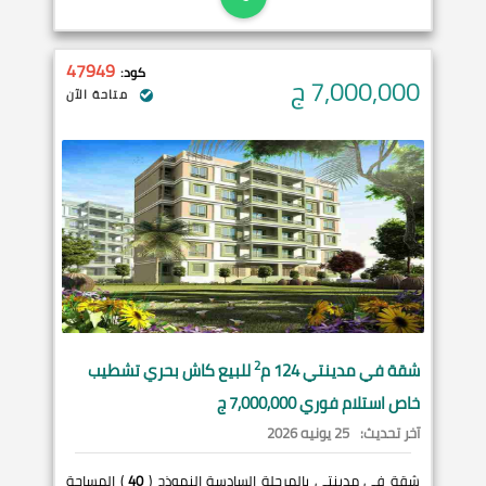
47949
كود:
7,000,000
ج
متاحة الآن
2
شقة في
مدينتي
124 م
للبيع كاش بحري تشطيب
خاص استلام فوري 7,000,000 ج
آخر تحديث:
25 يونيه 2026
شقة في مدينتي بالمرحلة السادسة النموذج (
40
) المساحة