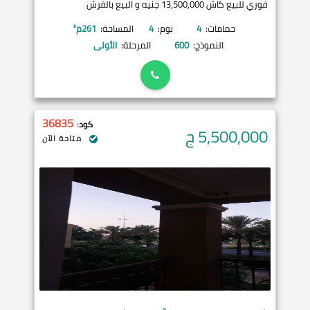
فوري للبيع كاش 13,500,000 جنيه و البيع بالفرش
حمامات:
4
نوم:
4
المساحة:
261
م²
النموذج:
600
المرحلة:
الأولى
36835
كود:
5,500,000
ج
متاحة الآن