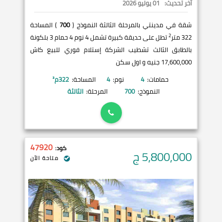
آخر تحديث:
01 يوليو 2026
شقة في مدينتي بالمرحلة الثالثة النموذج (
700
) المساحة
2
322 متر
تطل على حديقة كبيرة تشمل 4 نوم 4 حمام 3 بلكونة
بالطابق الثالث تشطيب الشركة إستلام فوري للبيع كاش
17,600,000 جنيه و اول سكن
حمامات:
4
نوم:
4
المساحة:
322
م²
النموذج:
700
المرحلة:
الثالثة
47920
كود:
5,800,000
ج
متاحة الآن