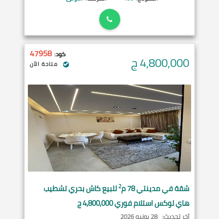
47958
كود:
4,800,000
ج
متاحة الآن
2
شقة في
مدينتي
78 م
للبيع كاش بحري تشطيب
هاي لوكس استلام فوري 4,800,000 ج
آخر تحديث:
28 يونيه 2026