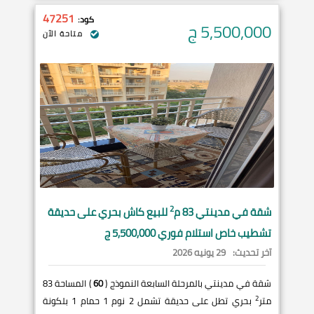
47251
كود:
5,500,000
ج
متاحة الآن
2
شقة في
مدينتي
83 م
للبيع كاش بحري على حديقة
تشطيب خاص استلام فوري 5,500,000 ج
آخر تحديث:
29 يونيه 2026
شقة في مدينتي بالمرحلة السابعة النموذج (
60
) المساحة 83
2
متر
بحري تطل على حديقة تشمل 2 نوم 1 حمام 1 بلكونة