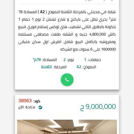
شقة في مدينتي بالمرحلة الثامنة النموذج (
A2
) المساحة 78
2
متر
بحري تطل على باركنج و شارع تشمل 2 نوم 1 حمام 1
بلكونة بالطابق الثاني تشطيب هاي لوكس إستلام فوري للبيع
كاش 4,800,000 جنيه و الشقه طلعت مصطفى مستلمه
ومفروشه بالكامل البيع شامل الفرش اول سكن متبقي
1600000 على 6 سنوات مع الشركه
حمامات:
1
نوم:
2
المساحة:
78
م²
النموذج:
A2
المرحلة:
الثامنة
38963
كود:
9,000,000
ج
متاحة الآن