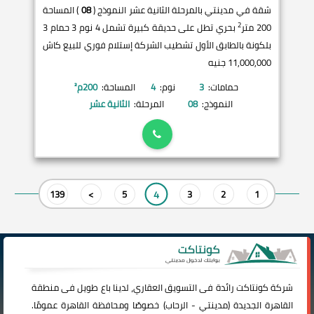
شقة في مدينتي بالمرحلة الثانية عشر النموذج (
08
) المساحة
2
200 متر
بحري تطل على حديقة كبيرة تشمل 4 نوم 3 حمام 3
بلكونة بالطابق الأول تشطيب الشركة إستلام فوري للبيع كاش
11,000,000 جنيه
حمامات:
3
نوم:
4
المساحة:
200
م²
النموذج:
08
المرحلة:
الثانية عشر
4
139
>
5
3
2
1
شركة
كونتاكت
رائدة فى التسويق العقاري، لدينا باع طويل فى منطقة
القاهرة الجديدة (
مدينتي
-
الرحاب
) خصوصًا ومحافظة القاهرة عمومًا.