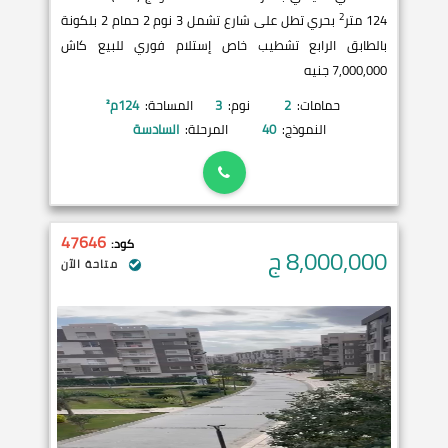
2
124 متر
بحري تطل على شارع تشمل 3 نوم 2 حمام 2 بلكونة
بالطابق الرابع تشطيب خاص إستلام فوري للبيع كاش
7,000,000 جنيه
حمامات:
2
نوم:
3
المساحة:
124
م²
النموذج:
40
المرحلة:
السادسة
47646
كود:
8,000,000
ج
متاحة الآن