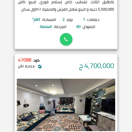
بالطابق الثالث تشطيب خاص إستلام فوري للبيع كاش
5,500,000 جنيه و البيع شامل الفرش والاجهزه \\nاول سكن
حمامات:
1
نوم:
2
المساحة:
83
م²
النموذج:
60
المرحلة:
السابعة
47088
كود:
4,700,000
ج
متاحة الآن