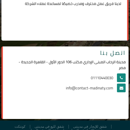
لدينا فريق عمل محترف ومدرب خصيصًا لمساعدة عملاء الشركة
اتصل بنا
مدينة الرحاب المبنى الإداري مكتب 106 الدور الأول - القاهرة الجديدة -
مصر
01110440030
info@contact-madinaty.com
شقق للإيجار في مدينتى
شقق لليع في مدينتى
كونتكت