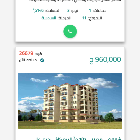
حمامات:
1
نوم:
3
المساحة:
146
م²
النموذج:
11
المرحلة:
السادسة
26679
كود:
960,000
ج
متاحة الآن
2
شقة في
مدينتي
107 م
للبيع كاش بحري على