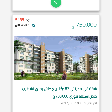
5135
كود:
750,000
ج
متاحة الآن
2
شقة في
مدينتي
87 م
للبيع كاش بحري تشطيب
خاص استلام فوري 750,000 ج
آخر تحديث:
08 مارس 2017