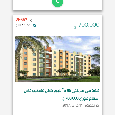
26667
كود:
700,000
ج
متاحة الآن
2
شقة في
مدينتي
96 م
للبيع كاش تشطيب خاص
استلام فوري 700,000 ج
آخر تحديث:
11 مارس 2017