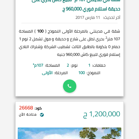
حديقة استلام فوري 960,000 ج
آخر تحديث:
11 مارس 2017
شقة في مدينتي بالمرحلة الأولى النموذج (
100
) المساحة
2
107 متر
بحري تطل على شارع و حديقة و مول تشمل 2 نوم 1
حمام 0 بلكونة بالطابق الثالث تشطيب الشركة بإشتراك النادي
إستلام فوري للبيع كاش 960,000 جنيه
حمامات:
1
نوم:
2
المساحة:
107
م²
النموذج:
100
المرحلة:
الأولى
26668
كود:
1,200,000
ج
متاحة الآن