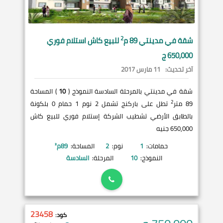
2
شقة في
مدينتي
89 م
للبيع كاش استلام فوري
650,000 ج
آخر تحديث:
11 مارس 2017
شقة في مدينتي بالمرحلة السادسة النموذج (
10
) المساحة
2
89 متر
تطل على باركنج تشمل 2 نوم 1 حمام 0 بلكونة
بالطابق الأرضي تشطيب الشركة إستلام فوري للبيع كاش
650,000 جنيه
حمامات:
1
نوم:
2
المساحة:
89
م²
النموذج:
10
المرحلة:
السادسة
23458
كود: