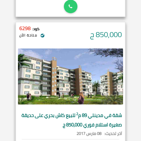
6298
كود:
850,000
ج
متاحة الآن
2
شقة في
مدينتي
89 م
للبيع كاش بحري على حديقة
صغيرة استلام فوري 850,000 ج
آخر تحديث:
08 مارس 2017