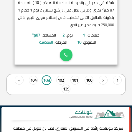
شقة في مدينتي بالمرحلة السادسة النموذج (
10
) المساحة
2
87 متر
بحري و غربي تطل على باركنج تشمل 2 نوم 1 حمام 1
بلكونة بالطابق الثاني تشطيب خاص إستلام فوري للبيع كاش
750,000 جنيه و من غير نادي
حمامات:
1
نوم:
2
المساحة:
87
م²
النموذج:
10
المرحلة:
السادسة
103
>
104
102
101
100
<
1
139
شركة
كونتاكت
رائدة فى التسويق العقاري، لدينا باع طويل فى منطقة