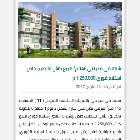
2
شقة في
مدينتي
146 م
للبيع كاش تشطيب خاص
استلام فوري 1,250,000 ج
آخر تحديث:
12 مارس 2017
شقة في مدينتي بالمرحلة السادسة النموذج (
11
) المساحة
2
146 متر
شرقي تطل على شارع تشمل 3 نوم 1 حمام 0 بلكونة
بالطابق الثاني تشطيب خاص بإشتراك النادي إستلام فوري للبيع
كاش 1,250,000 جنيه و تشطيب خاص سوبر لوكس.. تطل علي
شارع مباشرة امام ارض الميجا مول جاهزه للتسليم الفوري.
السعر شامل الوديعه والنادي . الكهرباء والمياه مدفوعه