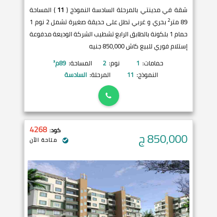
شقة في مدينتي بالمرحلة السادسة النموذج (
11
) المساحة
2
89 متر
بحري و غربي تطل على حديقة صغيرة تشمل 2 نوم 1
حمام 1 بلكونة بالطابق الرابع تشطيب الشركة الوديعة مدفوعة
إستلام فوري للبيع كاش 850,000 جنيه
حمامات:
1
نوم:
2
المساحة:
89
م²
النموذج:
11
المرحلة:
السادسة
4268
كود:
850,000
ج
متاحة الآن