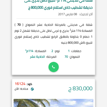
شقة في
مدينتي
114 م
للبيع كاش بحري على
حديقة تشطيب خاص استلام فوري 800,000 ج
آخر تحديث:
08 مارس 2017
شقة في مدينتي بالمرحلة الحادية عشر النموذج (
70
)
2
المساحة 114 متر
بحري و غربي تطل على حديقة تشمل 2 نوم
1 حمام 0 بلكونة بالطابق الرابع تشطيب خاص إستلام فوري
للبيع كاش 800,000 جنيه
حمامات:
1
نوم:
2
المساحة:
114
م²
النموذج:
70
المرحلة:
الحادية عشر
16124
كود:
830,000
ج
متاحة الآن