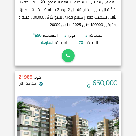
شقة في مدينتي بالمرحلة السابعة النموذج (
70
) المساحة 96
2
متر
تطل على باركنج تشمل 2 نوم 2 حمام 0 بلكونة بالطابق
الثاني تشطيب خاص إستلام فوري للبيع كاش 700,000 جنيه و
ومتبقى 180000 حتى 2025 سنوى 20000
حمامات:
2
نوم:
2
المساحة:
96
م²
النموذج:
70
المرحلة:
السابعة
21966
كود:
650,000
ج
متاحة الآن