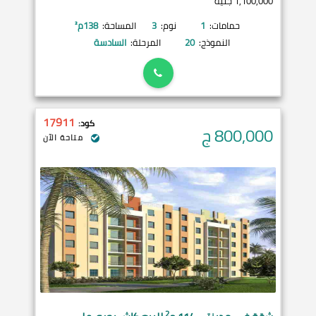
1,100,000 جنيه
حمامات:
1
نوم:
3
المساحة:
138
م²
النموذج:
20
المرحلة:
السادسة
17911
كود:
800,000
ج
متاحة الآن
2