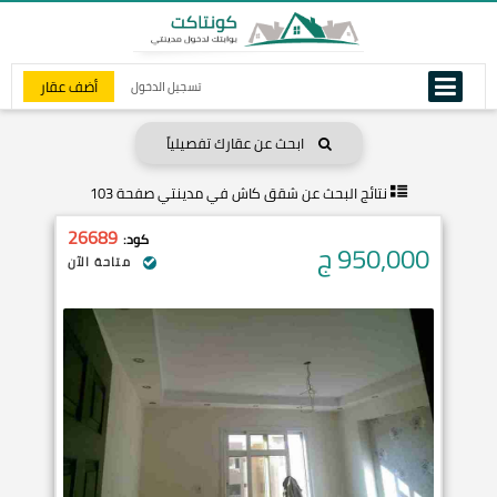
أضف عقار
تسجيل الدخول
ابحث عن عقارك تفصيلياً
نتائج البحث عن
شقق كاش في مدينتي صفحة 103
26689
كود:
950,000
ج
متاحة الآن