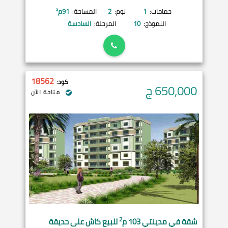
حمامات:
1
نوم:
2
المساحة:
91
م²
النموذج:
10
المرحلة:
السادسة
18562
كود:
650,000
ج
متاحة الآن
2
شقة في
مدينتي
103 م
للبيع كاش على حديقة