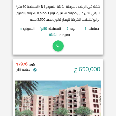
2
شقة في الرحاب بالمرحلة الثالثة النموذج (
N
) المساحة 90 متر
شرقي تطل على حديقة تشمل 2 نوم 1 حمام 0 بلكونة بالطابق
الرابع تشطيب الشركة للإيجار قانون جديد 2,500 جنيه
حمامات:
1
نوم:
2
المساحة:
90
م²
النموذج:
n
المرحلة:
الثالثة
17976
كود:
650,000
ج
متاحة الآن