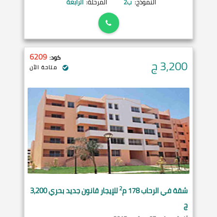
النموذج:
ب2
المرحلة:
الرابعة
6209
كود:
3,200
ج
متاحة الآن
2
شقة في
الرحاب
178 م
للإيجار قانون جديد بحري 3,200
ج