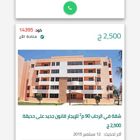
14395
كود:
2,500
ج
متاحة الآن
2
شقة في
الرحاب
90 م
للإيجار قانون جديد على حديقة
2,500 ج
آخر تحديث:
12 سبتمبر 2015