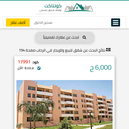
أضف عقار
تسجيل الدخول
ابحث عن عقارك تفصيلياً
نتائج البحث عن
شقق للبيع وللإيجار في الرحاب صفحة 194
17991
كود:
6,000
ج
متاحة الآن