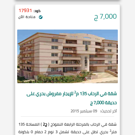
17931
كود:
7,000
ج
متاحة الآن
2
شقة في
الرحاب
135 م
للإيجار مفروش بحري على
حديقة 7,000 ج
آخر تحديث:
09 سبتمبر 2015
شقة في الرحاب بالمرحلة الرابعة النموذج (
ج2
) المساحة 135
2
متر
بحري تطل على حديقة تشمل 3 نوم 2 حمام 0 بلكونة