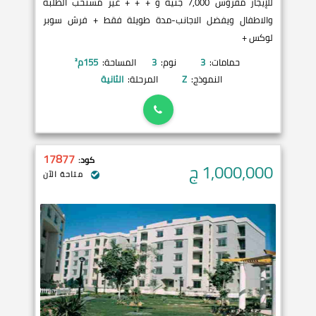
للإيجار مفروش 7,000 جنيه و + + + غير مستحب الطلبة
والاطفال ويفضل الاجانب-مدة طويلة فقط + فرش سوبر
لوكس +
حمامات:
3
نوم:
3
المساحة:
155
م²
النموذج:
Z
المرحلة:
الثانية
17877
كود:
1,000,000
ج
متاحة الآن