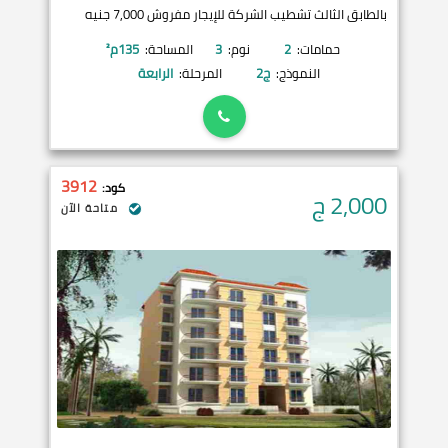
بالطابق الثالث تشطيب الشركة للإيجار مفروش 7,000 جنيه
حمامات:
2
نوم:
3
المساحة:
135
م²
النموذج:
ج2
المرحلة:
الرابعة
3912
كود:
2,000
ج
متاحة الآن