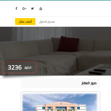
أضف عقار
تسجيل الدخول
3236
الكود
صور العقار