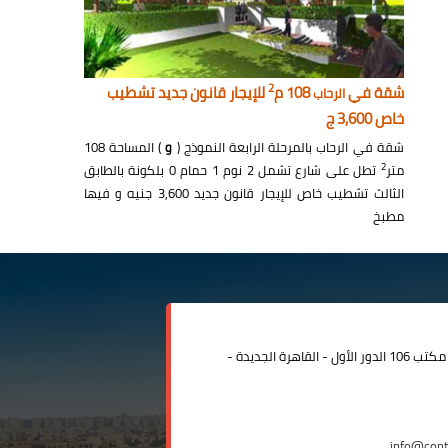
2
شقة في
108 م
للإيجار قانون جديد تشطيب
الرحاب
خاص 3,600 ج
شقة في الرحاب بالمرحلة الرابعة النموذج (
و
) المساحة 108
2
متر
تطل على شارع تشمل 2 نوم 1 حمام 0 بلكونة بالطابق
الثالث تشطيب خاص للإيجار قانون جديد 3,600 جنيه و فيها
مطبخ
مدينة الرحاب المبنى الإداري مكتب 106 الدور الأول - القاهرة الجديدة -
info@con