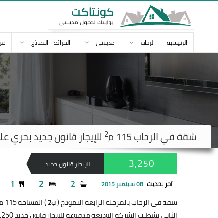
الرئيسية
الرحاب
مدينتي
الخرائط - النماذج
عن
2
شقة في
الرحاب
115 م
للإيجار قانون جديد بحري على حدي
3,250
للإيجار قانون جديد
1
2
2
آخر تحديث
08 سبتمبر 2015
شقة في الرحاب بالمرحلة الرابعة النموذج (
) المساحة 115 متر
ب2
الثاني تشطيب الشركة الوديعة مدفوعة للإيجار قانون جديد 3,250 جنيه و + + + اسرة + +