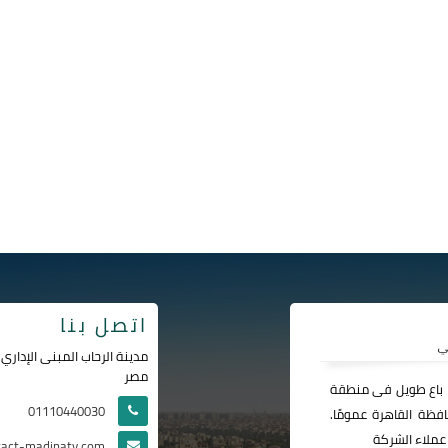
اتصل بنا
مصر
ا باع طويل فى منطقة
01110440030
فظة القاهرة عمومًا.
عملاء الشركة
tact-madinaty.com