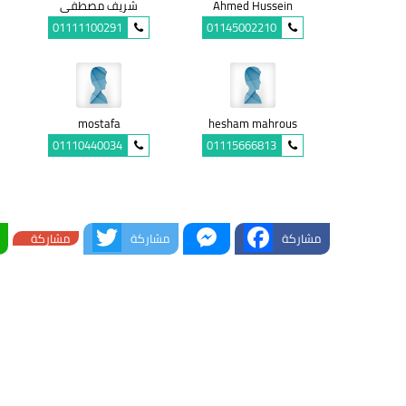
Ahmed Hussein
شريف مصطفى
01111100291
01145002210
mostafa
hesham mahrous
01110440034
01115666813
Twitter
Messenger
Facebook
مشاركة
مشاركة
مشاركة