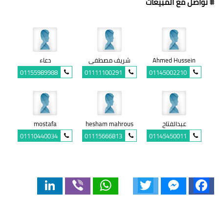
# تواصل مع المبيعات
Ahmed Hussein
شريف مصطفى
دعاء
01155989988
01111100291
01145002210
عبدالفتاح
hesham mahrous
mostafa
01110440034
01115666813
01145450011
LinkedIn
Viber
WhatsApp
Twitter
Messenger
Facebook