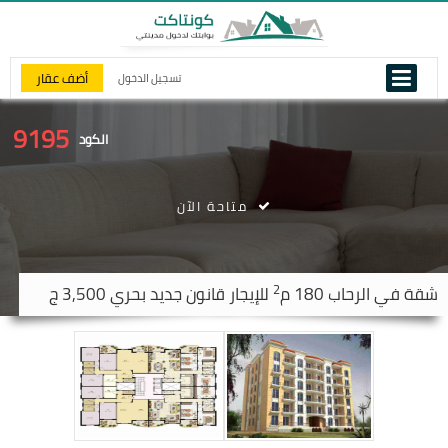
أضف عقار
تسجيل الدخول
9195
الكود
متاحة الآن
2
شقة في
الرحاب
180 م
للإيجار قانون جديد بحري 3,500 ج