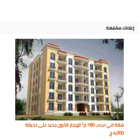
إعلانات مشابهة
2
شقة في
180 م
للإيجار قانون جديد على حديقة
الرحاب
4,000 ج