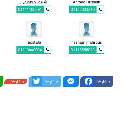
Ahmed Hussein
شريف مصطفى
01111100291
01145002210
mostafa
hesham mahrous
01110440034
01115666813
Twitter
Messenger
Facebook
مشاركة
مشاركة
مشاركة