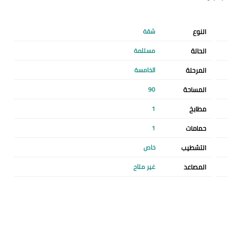
النوع
شقة
الحالة
مستلمة
المرحلة
الخامسة
المساحة
90
مطابخ
1
حمامات
1
التشطيب
خاص
المصاعد
غير متاح