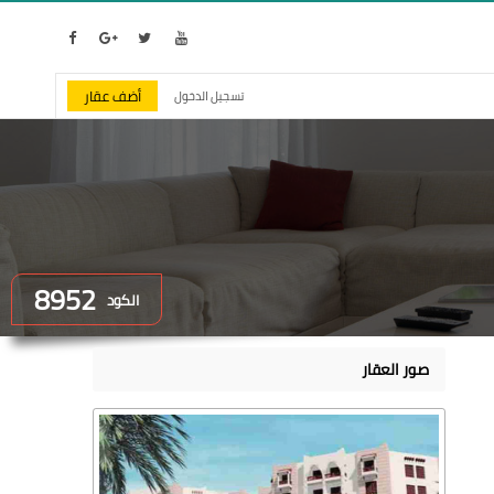
أضف عقار
تسجيل الدخول
8952
الكود
صور العقار