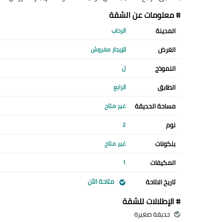
# معلومات عن الشقة
المدينة
الرحاب
الغرض
للإيجار مفروش
النموذج
ل
الطابق
الرابع
مساحة الحديقة
غير متاح
نوم
2
بلكونات
غير متاح
المكيفات
1
متاحة الآن
تاريخ الاتاحة
# الإطلالات للشقة
حديقة صغيرة