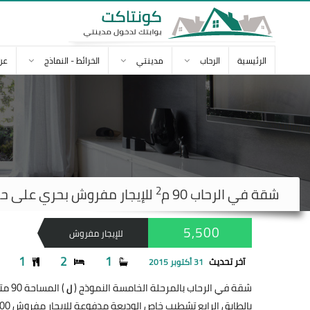
الرئيسية
الرحاب
مدينتي
الخرائط - النماذج
عن
2
شقة في
الرحاب
90 م
للإيجار مفروش بحري على حديق
5,500
للإيجار مفروش
1
2
1
آخر تحديث
31 أكتوبر 2015
شقة في الرحاب بالمرحلة الخامسة النموذج (
) المساحة 90 متر
ل
بالطابق الرابع تشطيب خاص الوديعة مدفوعة للإيجار مفروش 5,500 جنيه