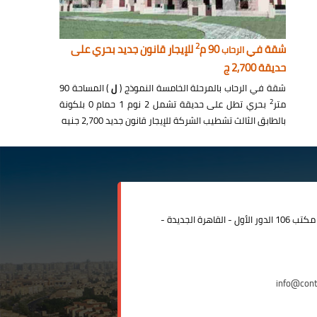
2
شقة في
90 م
للإيجار قانون جديد بحري على
الرحاب
حديقة 2,700 ج
شقة في الرحاب بالمرحلة الخامسة النموذج (
ل
) المساحة 90
2
متر
بحري تطل على حديقة تشمل 2 نوم 1 حمام 0 بلكونة
بالطابق الثالث تشطيب الشركة للإيجار قانون جديد 2,700 جنيه
مدينة الرحاب المبنى الإداري مكتب 106 الدور الأول - القاهرة الجديدة -
info@con