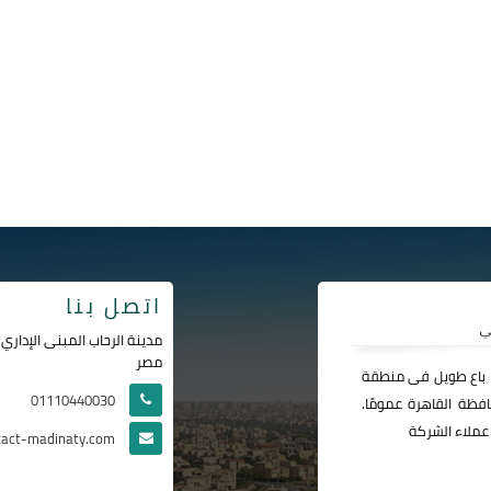
اتصل بنا
مصر
ا باع طويل فى منطقة
01110440030
فظة القاهرة عمومًا.
عملاء الشركة
tact-madinaty.com