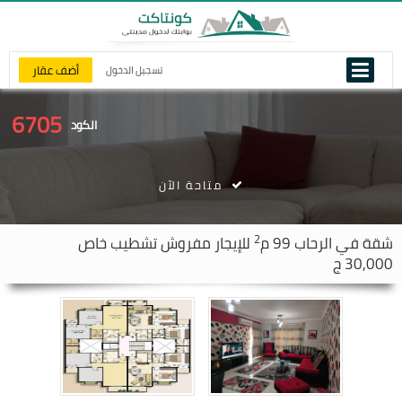
أضف عقار
تسجيل الدخول
6705
الكود
متاحة الآن
2
شقة في
الرحاب
99 م
للإيجار مفروش تشطيب خاص
30,000 ج