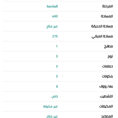
المرحلة
السادسة
المساحة
400
مساحة الحديقة
غير متاح
مساحة المباني
275
مطابخ
1
نوم
3
حمامات
3
بلكونات
3
بها رووف
لا
التشطيب
خاص
المكيفات
غير مكيفة
المصاعد
غير متاح