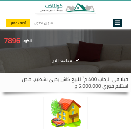
أضف عقار
تسجيل الدخول
7896
الكود
متاحة الآن
2
فيلا في
الرحاب
400 م
للبيع كاش بحري تشطيب خاص
استلام فوري 5,000,000 ج