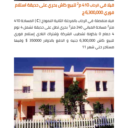
2
فيلا في
410 م
للبيع كاش بحري على حديقة استلام
الرحاب
فوري 6,300,000 ج
فيلا منفصلة في الرحاب بالمرحلة الثانية النموذج (
C
) المساحة 410
2
2
متر
مساحة المباني 240 متر
بحري تطل على حديقة تشمل 4 نوم
4 حمام 0 بلكونة تشطيب الشركة بإشتراك النادي إستلام فوري
للبيع كاش 6,300,000 جنيه و الدفع بالدولار 350000 $ وفيها
مستاجر حتي شهر 11