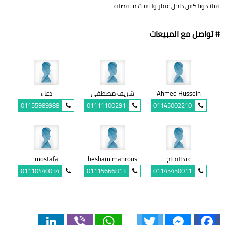
فيلا دوبلكس داخل عقار وليست منفصله
# تواصل مع المبيعات
Ahmed Hussein
شريف مصطفى
دعاء
01155989988
01111100291
01145002210
عبدالفتاح
hesham mahrous
mostafa
01110440034
01115666813
01145450011
LinkedIn
Viber
WhatsApp
Twitter
Messenger
Facebook