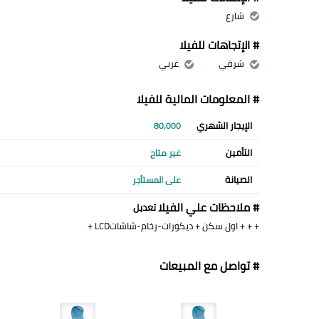
شارع
# الإتجاهات للفيلا
شرقي
غربي
# المعلومات المالية للفيلا
الإيجار الشهري
80,000
التأمين
غير متاح
الصيانة
على المستأجر
# ملاحظات علي الفيلا
تعديل
+ + + اول سكن + ديكورات-رخام-شاشاتLCD +
# تواصل مع المبيعات