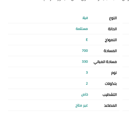
النوع
فيلا
الحالة
مستلمة
النموذج
E
المساحة
700
مساحة المباني
330
نوم
3
بلكونات
2
التشطيب
خاص
المصاعد
غير متاح