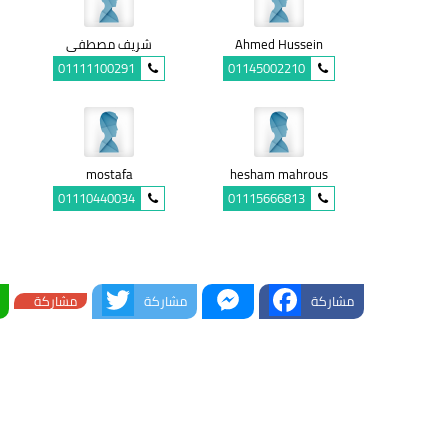
Ahmed Hussein
شريف مصطفى
01111100291
01145002210
mostafa
hesham mahrous
01110440034
01115666813
Twitter
Messenger
Facebook
مشاركة
مشاركة
مشاركة