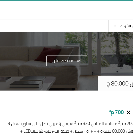
 الشركة
متاحة الآن
 ج
700 م²
2
2
مساحة المباني 330 متر
شرقي و غربي تطل على شارع تشمل 3