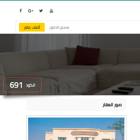
أضف عقار
تسجيل الدخول
691
الكود
صور العقار