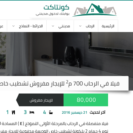
الرئيسية
الرحاب
مدينتي
الخرائط - النماذج
عن
2
فيلا في
الرحاب
700 م
للإيجار مفروش تشطيب خاص 80,000
80,000
للإيجار مفروش
1
3
4
آخر تحديث
21 ديسمبر 2016
فيلا منفصلة في الرحاب بالمرحلة الأولى النموذج (
) المساحة 700 متر
E
نوم 4 حمام 2 بلكونة تشطيب خاص الوديعة مدفوعة للإيجار مفروش 80,000 جنيه و + + + اول سكن + ديكورات-رخام-شاشاتLCD +