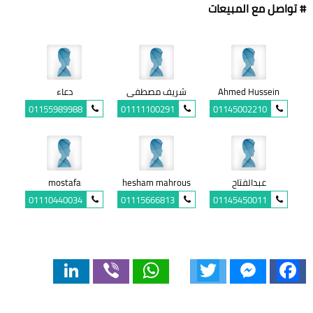
# تواصل مع المبيعات
Ahmed Hussein
شريف مصطفى
دعاء
01155989988
01111100291
01145002210
عبدالفتاح
hesham mahrous
mostafa
01110440034
01115666813
01145450011
LinkedIn
Viber
WhatsApp
Twitter
Messenger
Facebook