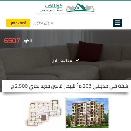
أضف عقار
تسجيل الدخول
6507
الكود
متاحة الآن
2
شقة في
مدينتي
203 م
للإيجار قانون جديد بحري 2,500 ج