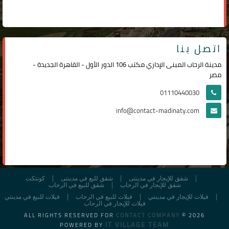
اتصل بنا
مدينة الرحاب المبنى الإداري مكتب 106 الدور الأول - القاهرة الجديدة -
مصر
01110440030
info@contact-madinaty.com
شقق للإيجار في مدينتى
شقق لليع في مدينتى
كونتكت
شقق للإيجار في الرحاب
شقق للبيع في الرحاب
فيلات للإيجار في مدينتي
فيلات للبيع في الرحاب
فيلات للبيع في مدينتي
فيلات للإيجار في الرحاب
ALL RIGHTS RESERVED FOR
CONTACT COMPANY
© 2026
IT VILLAGE TEAM
POWERED BY