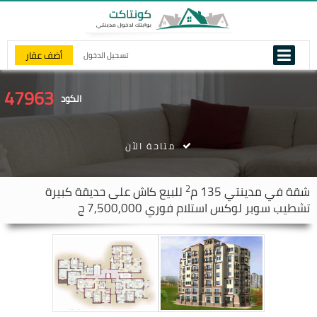
أضف عقار
تسجيل الدخول
47963
الكود
متاحة الآن
2
شقة في
مدينتي
135 م
للبيع كاش على حديقة كبيرة
تشطيب سوبر لوكس استلام فوري 7,500,000 ج