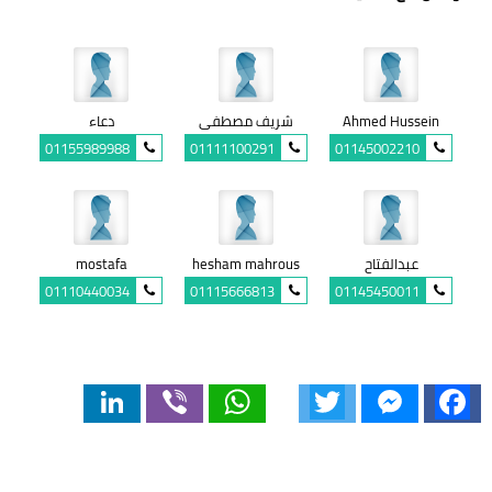
Ahmed Hussein
شريف مصطفى
دعاء
01155989988
01111100291
01145002210
عبدالفتاح
hesham mahrous
mostafa
01110440034
01115666813
01145450011
LinkedIn
Viber
WhatsApp
Twitter
Messenger
Facebook