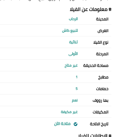
# معلومات عن الفيلا
المدينة
الرحاب
الغرض
للبيع كاش
نوع الفيلا
ثنائية
المرحلة
الأولى
مساحة الحديقة
غير متاح
مطابخ
1
حمامات
5
بها رووف
نعم
المكيفات
غير مكيفة
متاحة الآن
تاريخ الاتاحة
# الإطلالات للفيلا