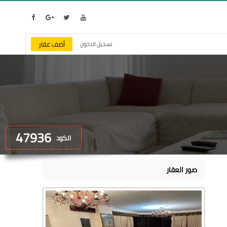
أضف عقار
تسجيل الدخول
47936
الكود
صور العقار