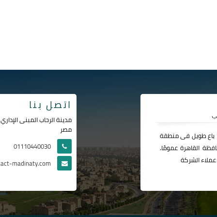
اتصل بنا
مصر
ا باع طويل فى منطقة
01110440030
فظة القاهرة عمومًا.
عملاء الشركة
tact-madinaty.com