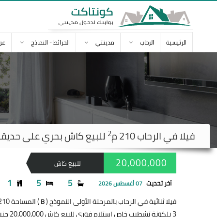
الرئيسية
الرحاب
مدينتي
الخرائط - النماذج
عن
2
فيلا في
الرحاب
210 م
للبيع كاش بحري على حديقة تشطي
20,000,000
للبيع كاش
1
5
5
آخر تحديث
07 أغسطس 2026
فيلا ثنائية في الرحاب بالمرحلة الأولى النموذج (
) المساحة 210 متر
B
3 بلكونة تشطيب خاص إستلام فوري للبيع كاش 20,000,000 جنيه