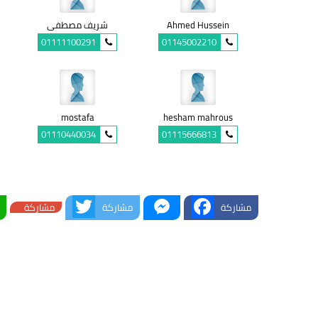
Ahmed Hussein
شريف مصطفى
01111100291
01145002210
mostafa
hesham mahrous
01110440034
01115666813
Twitter
Messenger
Facebook
مشاركة
مشاركة
مشاركة