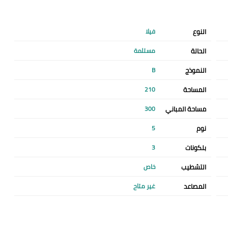
النوع
فيلا
الحالة
مستلمة
النموذج
B
المساحة
210
مساحة المباني
300
نوم
5
بلكونات
3
التشطيب
خاص
المصاعد
غير متاح