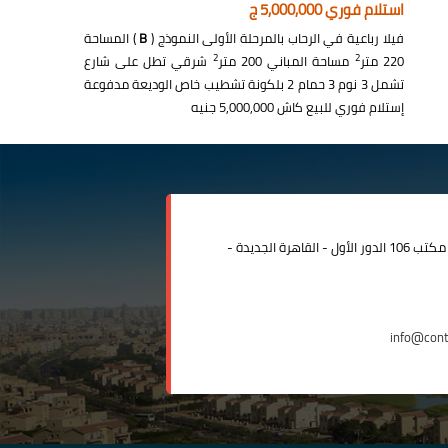
استلام فوري 5,000,000 ج
فيلا رباعية في الرحاب بالمرحلة الأولى النموذج (
B
) المساحة
2
2
220 متر
مساحة المباني 200 متر
شرقي تطل على شارع
تشمل 3 نوم 3 حمام 2 بلكونة تشطيب خاص الوديعة مدفوعة
إستلام فوري للبيع كاش 5,000,000 جنيه
مدينة الرحاب المبنى الإداري مكتب 106 الدور الأول - القاهرة الجديدة -
info@con