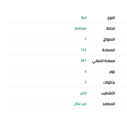
النوع
فيلا
الحالة
مستلمة
النموذج
F
المساحة
722
مساحة المباني
361
نوم
4
بلكونات
2
التشطيب
خاص
المصاعد
غير متاح