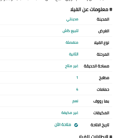
# معلومات عن الفيلا
المدينة
مدينتي
الغرض
للبيع كاش
نوع الفيلا
منفصلة
المرحلة
الثانية
مساحة الحديقة
غير متاح
مطابخ
1
حمامات
4
بها رووف
نعم
المكيفات
غير مكيفة
متاحة الآن
تاريخ الاتاحة
# الإطلالات للفيلا