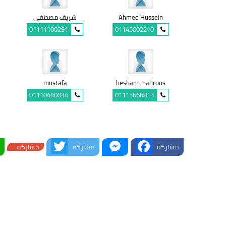
Ahmed Hussein
شريف مصطفى
01111100291
01145002210
mostafa
hesham mahrous
01110440034
01115666813
Twitter
Messenger
Facebook
مشاركة
مشاركة
مشاركة