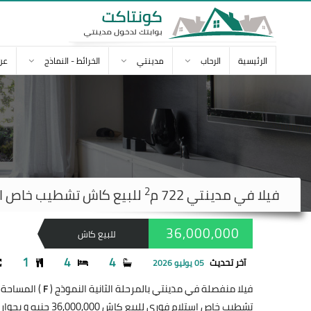
الرئيسية
الرحاب
مدينتي
الخرائط - النماذج
عن
2
فيلا في
مدينتي
722 م
للبيع كاش تشطيب خاص استلام فور
36,000,000
للبيع كاش
1
4
4
آخر تحديث
05 يوليو 2026
فيلا منفصلة في مدينتي بالمرحلة الثانية النموذج (
) المساحة 722 متر
F
تشطيب خاص إستلام فوري للبيع كاش 36,000,000 جنيه و بجوار الخدمات