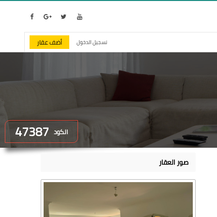
أضف عقار
تسجيل الدخول
47387
الكود
صور العقار