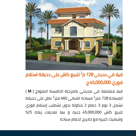
2
فيلا في
728 م
للبيع كاش على حديقة استلام
مدينتي
فوري 45,000,000 ج
فيلا منفصلة في مدينتي بالمرحلة الخامسة النموذج (
M
)
2
2
المساحة 728 متر
مساحة المباني 460 متر
تطل على حديقة
تشمل 3 نوم 3 حمام 2 بلكونة بدون تشطيب إستلام فوري
للبيع كاش 45,000,000 جنيه و بها تعديلات زياده 25%
وشبابيك كبيره مع تصريح لحمام سباحه