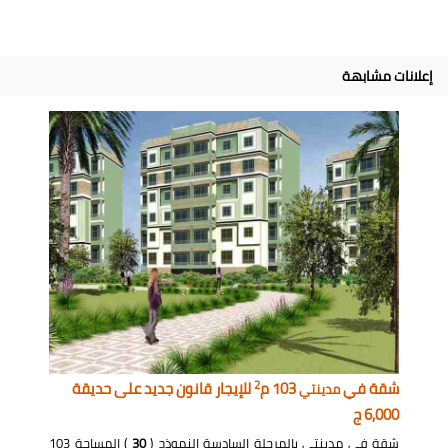
إعلانات مشابهة
2
شقة في
103 م
للإيجار قانون جديد على حديقة
مدينتي
6,000 ج
شقة في مدينتي بالمرحلة السادسة النموذج (
30
) المساحة 103