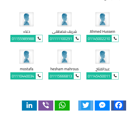
Ahmed Hussein
شريف مصطفى
دعاء
01155989988
01111100291
01145002210
عبدالفتاح
hesham mahrous
mostafa
01110440034
01115666813
01145450011
LinkedIn
Viber
WhatsApp
Twitter
Messenger
Facebook