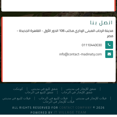
اتصل بنا
مدينة الرحاب المبنى الإداري مكتب 106 الدور الأول - القاهرة الجديدة -
مصر
01110440030
info@contact-madinaty.com
شقق للإيجار في مدينتى
شقق لليع في مدينتى
كونتكت
شقق للإيجار في الرحاب
شقق للبيع في الرحاب
فيلات للإيجار في مدينتي
فيلات للبيع في الرحاب
فيلات للبيع في مدينتي
فيلات للإيجار في الرحاب
ALL RIGHTS RESERVED FOR
CONTACT COMPANY
© 2026
IT VILLAGE TEAM
POWERED BY