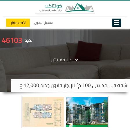
أضف عقار
تسجيل الدخول
46103
الكود
متاحة الآن
2
شقة في
مدينتي
100 م
للإيجار قانون جديد 12,000 ج