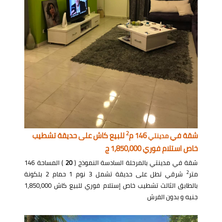
2
شقة في
146 م
للبيع كاش على حديقة تشطيب
مدينتي
خاص استلام فوري 1,850,000 ج
شقة في مدينتي بالمرحلة السادسة النموذج (
20
) المساحة 146
2
متر
شرقي تطل على حديقة تشمل 3 نوم 1 حمام 2 بلكونة
بالطابق الثالث تشطيب خاص إستلام فوري للبيع كاش 1,850,000
جنيه و بدون الفرش