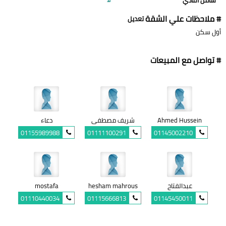
# ملاحظات علي الشقة
تعديل
أول سكن
# تواصل مع المبيعات
Ahmed Hussein
شريف مصطفى
دعاء
01155989988
01111100291
01145002210
عبدالفتاح
hesham mahrous
mostafa
01110440034
01115666813
01145450011