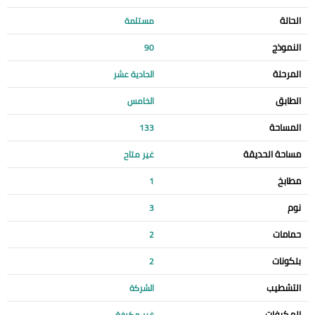
الحالة
مستلمة
النموذج
90
المرحلة
الحادية عشر
الطابق
الخامس
المساحة
133
مساحة الحديقة
غير متاح
مطابخ
1
نوم
3
حمامات
2
بلكونات
2
التشطيب
الشركة
المكيفات
غير مكيفة