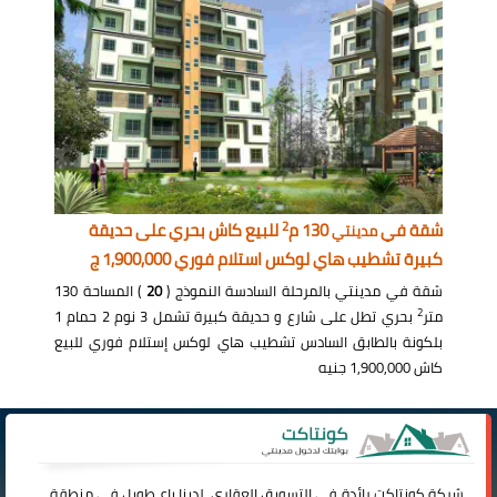
2
شقة في
130 م
للبيع كاش بحري على حديقة
مدينتي
كبيرة تشطيب هاي لوكس استلام فوري 1,900,000 ج
شقة في مدينتي بالمرحلة السادسة النموذج (
20
) المساحة 130
2
متر
بحري تطل على شارع و حديقة كبيرة تشمل 3 نوم 2 حمام 1
بلكونة بالطابق السادس تشطيب هاي لوكس إستلام فوري للبيع
كاش 1,900,000 جنيه
شركة
كونتاكت
رائدة فى التسويق العقاري، لدينا باع طويل فى منطقة