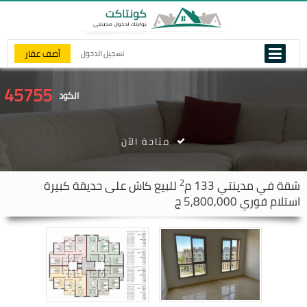
أضف عقار
تسجيل الدخول
45755
الكود
متاحة الآن
2
شقة في
مدينتي
133 م
للبيع كاش على حديقة كبيرة
استلام فوري 5,800,000 ج