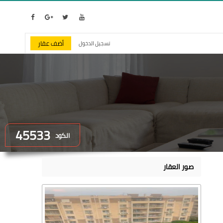
أضف عقار
تسجيل الدخول
45533
الكود
صور العقار