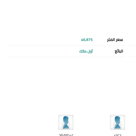
سعر المتر
46,875
البائع
أول مالك
دعاء
عبدالفتاح