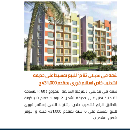
2
شقة في
82 م
للبيع تقسيط على حديقة
مدينتي
تشطيب خاص استلام فوري بمقدم 431,000 ج
شقة في مدينتي بالمرحلة السابعة النموذج (
60
) المساحة
2
82 متر
تطل على حديقة تشمل 2 نوم 1 حمام 0 بلكونة
بالطابق الرابع تشطيب خاص بإشتراك النادي إستلام فوري
للبيع تقسيط على 6 سنة بمقدم 431,000 جنيه و الاوفر
شامل التشطيب