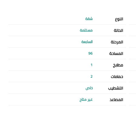
النوع
شقة
الحالة
مستلمة
المرحلة
السابعة
المساحة
96
مطابخ
1
حمامات
2
التشطيب
خاص
المصاعد
غير متاح