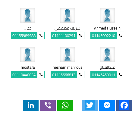
Ahmed Hussein
شريف مصطفى
دعاء
01155989988
01111100291
01145002210
عبدالفتاح
hesham mahrous
mostafa
01110440034
01115666813
01145450011
LinkedIn
Viber
WhatsApp
Twitter
Messenger
Facebook