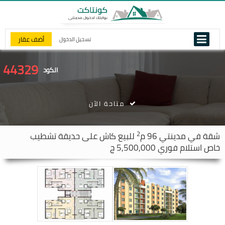
أضف عقار
تسجيل الدخول
44329
الكود
متاحة الآن
2
شقة في
مدينتي
96 م
للبيع كاش على حديقة تشطيب
خاص استلام فوري 5,500,000 ج