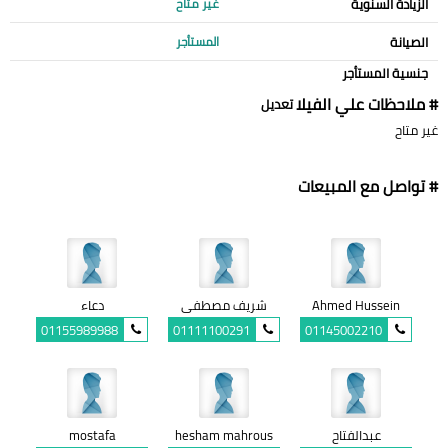
الزيادة السنوية
غير متاح
الصيانة
المستأجر
جنسية المستأجر
# ملاحظات علي الفيلا
تعديل
غير متاح
# تواصل مع المبيعات
Ahmed Hussein
شريف مصطفى
دعاء
01155989988
01111100291
01145002210
عبدالفتاح
hesham mahrous
mostafa