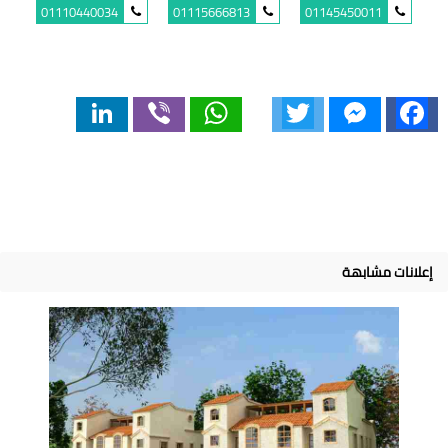
01110440034
01115666813
01145450011
LinkedIn
Viber
WhatsApp
Twitter
Messenger
Facebook
إعلانات مشابهة