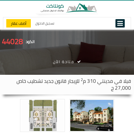
أضف عقار
تسجيل الدخول
44028
الكود
متاحة الآن
2
فيلا في
مدينتي
310 م
للإيجار قانون جديد تشطيب خاص
27,000 ج