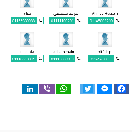
Ahmed Hussein
شريف مصطفى
دعاء
01155989988
01111100291
01145002210
عبدالفتاح
hesham mahrous
mostafa
01110440034
01115666813
01145450011
LinkedIn
Viber
WhatsApp
Twitter
Messenger
Facebook