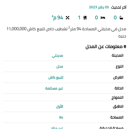
آخر تحديث
05 يناير 2023
0
0
1
94 م²
2
محل في مدينتي المساحة 94 متر
تشطيب خاص للبيع كاش 11,000,000
جنيه
# معلومات عن المحل
المدينة
مدينتي
النوع
محل
الغرض
للبيع كاش
الحالة
غير مستلمة
النموذج
الطابق
الأول
المساحة
94
مساحة الحديقة
غير متاح