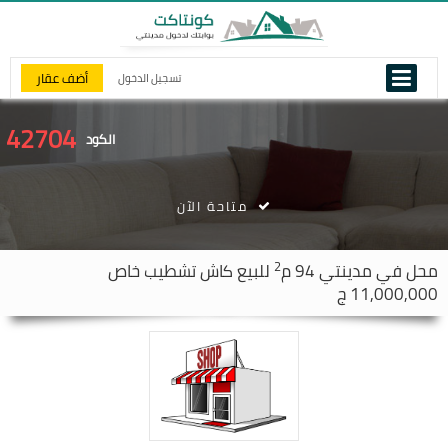
أضف عقار
تسجيل الدخول
42704
الكود
متاحة الآن
2
محل في
مدينتي
94 م
للبيع كاش تشطيب خاص
11,000,000 ج