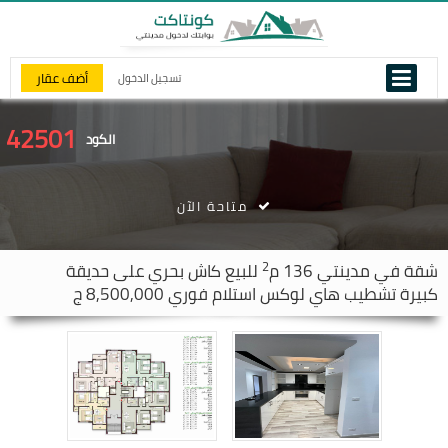
أضف عقار
تسجيل الدخول
42501
الكود
متاحة الآن
2
شقة في
مدينتي
136 م
للبيع كاش بحري على حديقة
كبيرة تشطيب هاي لوكس استلام فوري 8,500,000 ج