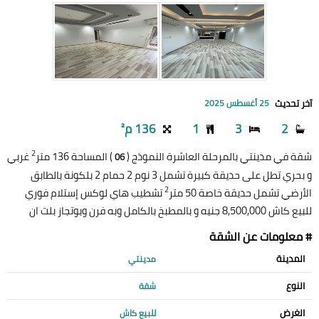
آخر تحديث
25 أغسطس 2025
2
3
1
136 م²
2
شقة في مدينتي بالمرحلة العاشرة النموذج (
) المساحة 136 متر
غربي
06
و بحري تطل على حديقة كبيرة تشمل 3 نوم 2 حمام 2 بلكونة بالطابق
2
الأرضي تشمل حديقة خاصة 50 متر
تشطيب هاي لوكس إستلام فوري
للبيع كاش 8,500,000 جنيه و بالمطبخ بالكامل وبه فرن وبوتجاز بلت ان
# معلومات عن الشقة
المدينة
مدينتي
النوع
شقة
الغرض
للبيع كاش