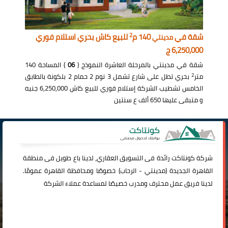
2
شقة في
140 م
للبيع كاش بحري استلام فوري
مدينتي
6,250,000 ج
شقة في مدينتي بالمرحلة العاشرة النموذج (
06
) المساحة 140
2
متر
بحري تطل على شارع تشمل 3 نوم 2 حمام 2 بلكونة بالطابق
الخامس تشطيب الشركة إستلام فوري للبيع كاش 6,250,000 جنيه
و متبقى عليها 650 ألف ع سنتين
شركة
كونتاكت
رائدة فى التسويق العقاري، لدينا باع طويل فى منطقة
القاهرة الجديدة (
مدينتي
-
الرحاب
) خصوصًا ومحافظة القاهرة عمومًا.
لدينا فريق عمل محترف ومدرب خصيصًا لمساعدة عملاء الشركة