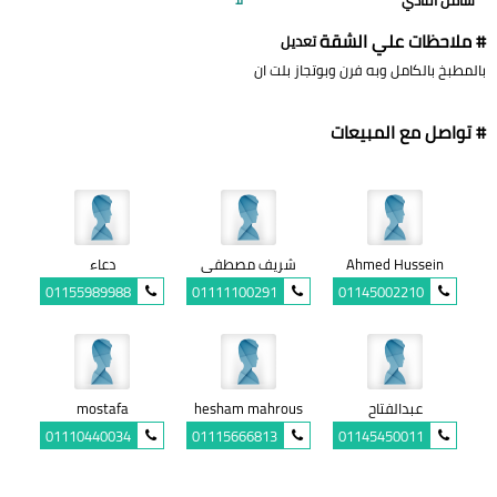
# ملاحظات علي الشقة
تعديل
بالمطبخ بالكامل وبه فرن وبوتجاز بلت ان
# تواصل مع المبيعات
Ahmed Hussein
شريف مصطفى
دعاء
01155989988
01111100291
01145002210
عبدالفتاح
hesham mahrous
mostafa
01110440034
01115666813
01145450011