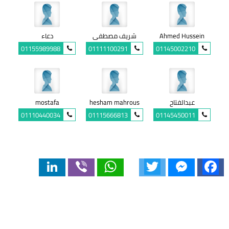
Ahmed Hussein
شريف مصطفى
دعاء
01155989988
01111100291
01145002210
عبدالفتاح
hesham mahrous
mostafa
01110440034
01115666813
01145450011
LinkedIn
Viber
WhatsApp
Twitter
Messenger
Facebook