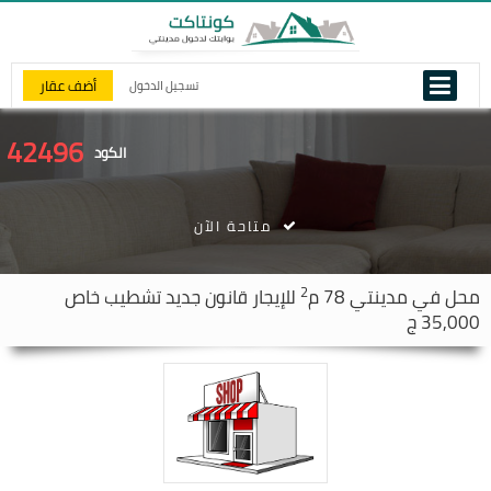
أضف عقار
تسجيل الدخول
42496
الكود
متاحة الآن
2
محل في
مدينتي
78 م
للإيجار قانون جديد تشطيب خاص
35,000 ج