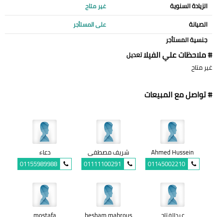
الزيادة السنوية
غير متاح
الصيانة
على المستأجر
جنسية المستأجر
# ملاحظات علي الفيلا
تعديل
غير متاح
# تواصل مع المبيعات
Ahmed Hussein
شريف مصطفى
دعاء
01155989988
01111100291
01145002210
عبدالفتاح
hesham mahrous
mostafa