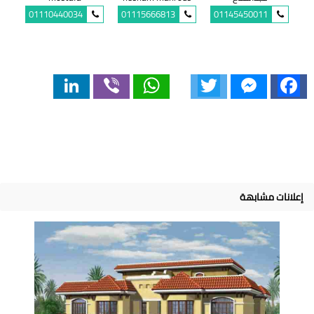
01110440034
01115666813
01145450011
LinkedIn
Viber
WhatsApp
Twitter
Messenger
Facebook
إعلانات مشابهة