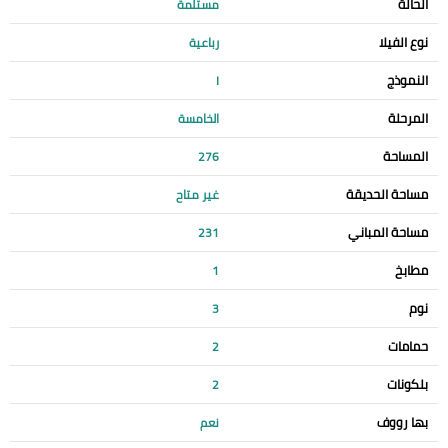
الحالة
مستلمة
نوع الفيلا
رباعية
النموذج
I
المرحلة
الخامسة
المساحة
276
مساحة الحديقة
غير متاح
مساحة المباني
231
مطابخ
1
نوم
3
حمامات
2
بلكونات
2
بها رووف
نعم