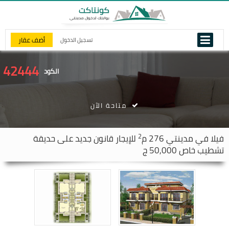
أضف عقار
تسجيل الدخول
42444
الكود
متاحة الآن
2
فيلا في
مدينتي
276 م
للإيجار قانون جديد على حديقة
تشطيب خاص 50,000 ج