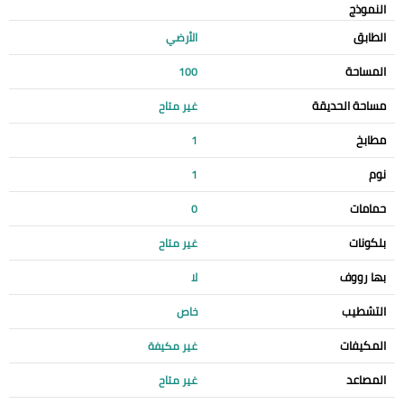
النموذج
الطابق
الأرضي
المساحة
100
مساحة الحديقة
غير متاح
مطابخ
1
نوم
1
حمامات
0
بلكونات
غير متاح
بها رووف
لا
التشطيب
خاص
المكيفات
غير مكيفة
المصاعد
غير متاح