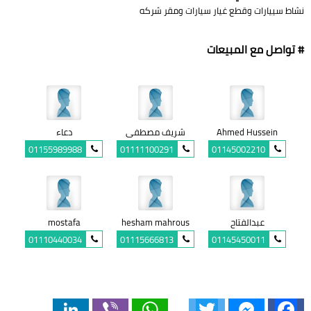
نشاط سييارات وقطع غيار سيارات ومقر شركه
# تواصل مع المبيعات
Ahmed Hussein
شريف مصطفى
دعاء
01155989988
01111100291
01145002210
عبدالفتاح
hesham mahrous
mostafa
01110440034
01115666813
01145450011
LinkedIn
Viber
WhatsApp
Twitter
Messenger
Facebook