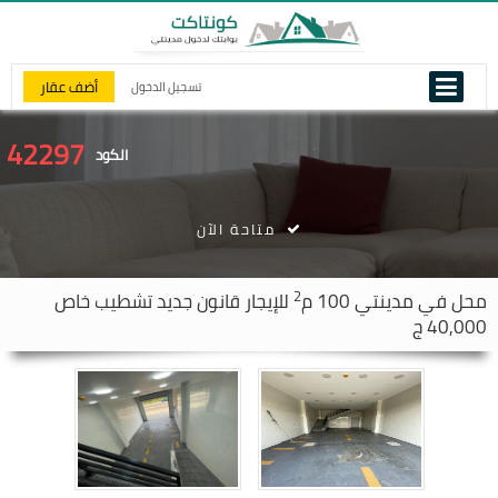
أضف عقار
تسجيل الدخول
42297
الكود
متاحة الآن
2
محل في
مدينتي
100 م
للإيجار قانون جديد تشطيب خاص
40,000 ج