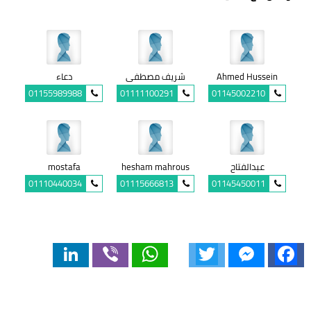
Ahmed Hussein
شريف مصطفى
دعاء
01155989988
01111100291
01145002210
عبدالفتاح
hesham mahrous
mostafa
01110440034
01115666813
01145450011
LinkedIn
Viber
WhatsApp
Twitter
Messenger
Facebook