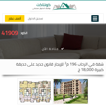
أضف عقار
تسجيل الدخول
41909
الكود
متاحة الآن
2
شقة في
الرحاب
196 م
للإيجار قانون جديد على حديقة
كبيرة 18,000 ج