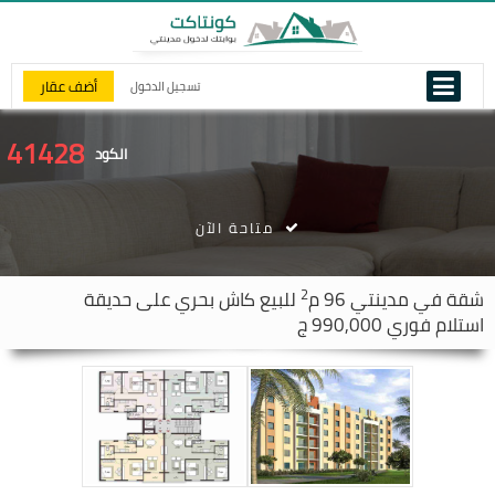
أضف عقار
تسجيل الدخول
41428
الكود
متاحة الآن
2
شقة في
مدينتي
96 م
للبيع كاش بحري على حديقة
استلام فوري 990,000 ج