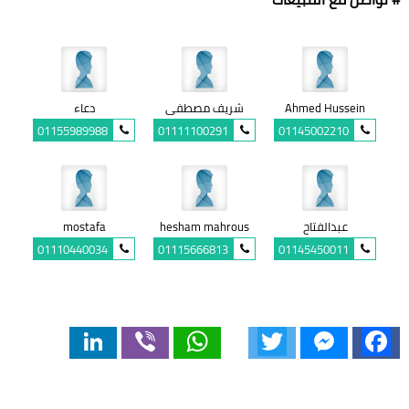
Ahmed Hussein
شريف مصطفى
دعاء
01155989988
01111100291
01145002210
عبدالفتاح
hesham mahrous
mostafa
01110440034
01115666813
01145450011
LinkedIn
Viber
WhatsApp
Twitter
Messenger
Facebook