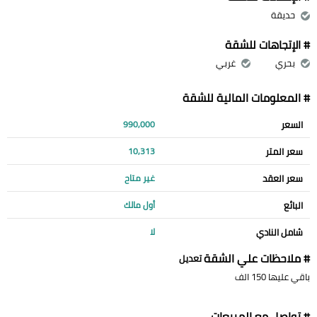
حديقة
# الإتجاهات للشقة
بحري
غربي
# المعلومات المالية للشقة
السعر
990,000
سعر المتر
10,313
سعر العقد
غير متاح
البائع
أول مالك
شامل النادي
لا
# ملاحظات علي الشقة
تعديل
باقي عليها 150 الف
# تواصل مع المبيعات