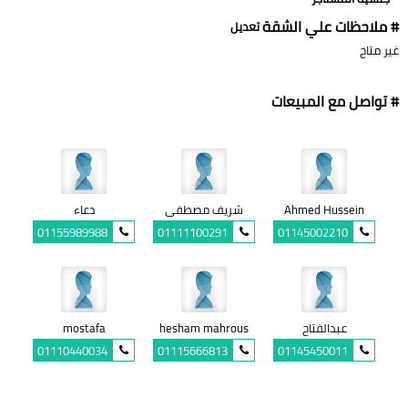
# ملاحظات علي الشقة
تعديل
غير متاح
# تواصل مع المبيعات
Ahmed Hussein
شريف مصطفى
دعاء
01155989988
01111100291
01145002210
عبدالفتاح
hesham mahrous
mostafa
01110440034
01115666813
01145450011