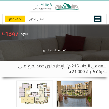
أضف عقار
تسجيل الدخول
41347
الكود
متاحة الآن
2
شقة في
الرحاب
216 م
للإيجار قانون جديد بحري على
حديقة كبيرة 21,000 ج