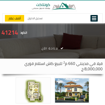
أضف عقار
تسجيل الدخول
41214
الكود
متاحة الآن
2
فيلا في
مدينتي
660 م
للبيع كاش استلام فوري
8,000,000 ج