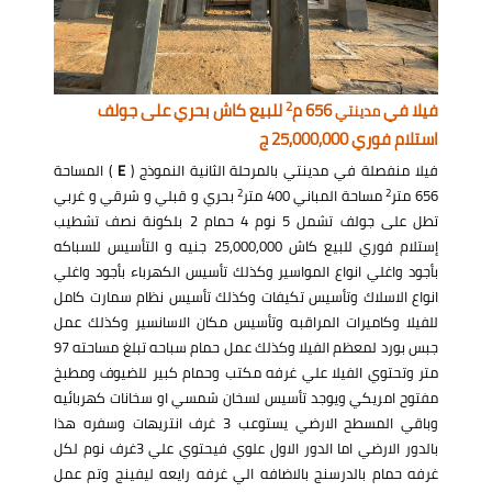
2
فيلا في
656 م
للبيع كاش بحري على جولف
مدينتي
استلام فوري 25,000,000 ج
فيلا منفصلة في مدينتي بالمرحلة الثانية النموذج (
E
) المساحة
2
2
656 متر
مساحة المباني 400 متر
بحري و قبلي و شرقي و غربي
تطل على جولف تشمل 5 نوم 4 حمام 2 بلكونة نصف تشطيب
إستلام فوري للبيع كاش 25,000,000 جنيه و التأسيس للسباكه
بأجود واغلي انواع المواسير وكذلك تأسيس الكهرباء بأجود واغلي
انواع الاسلاك وتأسيس تكيفات وكذلك تأسيس نظام سمارت كامل
للفيلا وكاميرات المراقبه وتأسيس مكان الاسانسير وكذلك عمل
جبس بورد لمعظم الفيلا وكذلك عمل حمام سباحه تبلغ مساحته 97
متر وتحتوي الفيلا علي غرفه مكتب وحمام كبير للضيوف ومطبخ
مفتوح امريكي ويوجد تأسيس لسخان شمسي او سخانات كهربائيه
وباقي المسطح الارضي يستوعب 3 غرف انتريهات وسفره هذا
بالدور الارضي اما الدور الاول علوي فيحتوي علي 3غرف نوم لكل
غرفه حمام بالدرسنج بالاضافه الي غرفه رايعه ليفينج وتم عمل