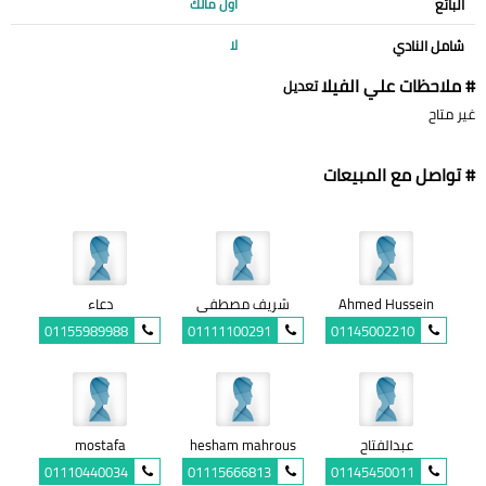
البائع
أول مالك
شامل النادي
لا
# ملاحظات علي الفيلا
تعديل
غير متاح
# تواصل مع المبيعات
Ahmed Hussein
شريف مصطفى
دعاء
01155989988
01111100291
01145002210
عبدالفتاح
hesham mahrous
mostafa
01110440034
01115666813
01145450011