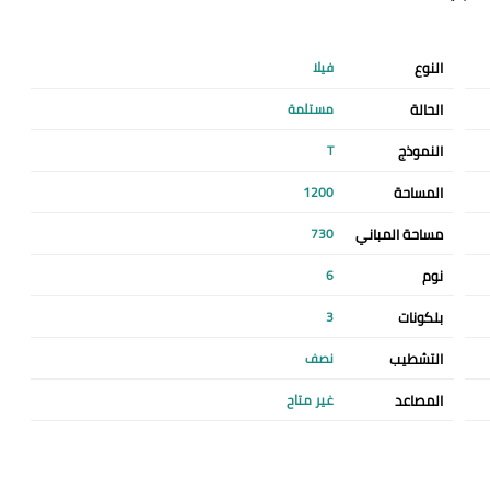
النوع
فيلا
الحالة
مستلمة
النموذج
T
المساحة
1200
مساحة المباني
730
نوم
6
بلكونات
3
التشطيب
نصف
المصاعد
غير متاح