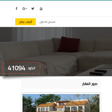
أضف عقار
تسجيل الدخول
41094
الكود
صور العقار