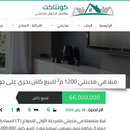
الرئيسية
الرحاب
مدينتي
الخرائط - النماذج
عن
2
فيلا في
مدينتي
1200 م
للبيع كاش بحري على جولف استل
66,000,000
للبيع كاش
1
6
6
آخر تحديث
28 يناير 2026
فيلا منفصلة في مدينتي بالمرحلة الأولى النموذج (
) المساحة 1200 مت
T
حمام 3 بلكونة نصف تشطيب إستلام فوري للبيع كاش 66,000,000 جنيه