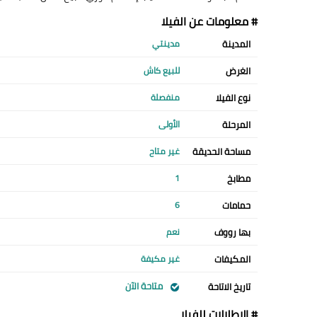
# معلومات عن الفيلا
المدينة
مدينتي
الغرض
للبيع كاش
نوع الفيلا
منفصلة
المرحلة
الأولى
مساحة الحديقة
غير متاح
مطابخ
1
حمامات
6
بها رووف
نعم
المكيفات
غير مكيفة
متاحة الآن
تاريخ الاتاحة
# الإطلالات للفيلا