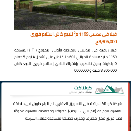
2
فيلا في
1169 م
للبيع كاش استلام فوري
مدينتي
8,306,000 ج
فيلا رباعية في مدينتي بالمرحلة الأولى النموذج (
T
) المساحة
2
2
1169 متر
مساحة المباني 601 متر
تطل على تشمل 4 نوم 5 حمام
0 بلكونة بدون تشطيب بإشتراك النادي إستلام فوري للبيع كاش
8,306,000 جنيه و 0000000
شركة
كونتاكت
رائدة فى التسويق العقاري، لدينا باع طويل فى منطقة
القاهرة الجديدة (
مدينتي
-
الرحاب
) خصوصًا ومحافظة القاهرة عمومًا.
لدينا فريق عمل محترف ومدرب خصيصًا لمساعدة عملاء الشركة