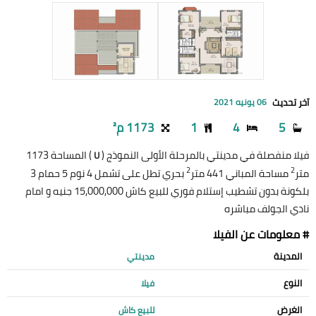
آخر تحديث
06 يونيه 2021
5
4
1
1173 م²
فيلا منفصلة في مدينتي بالمرحلة الأولى النموذج (
) المساحة 1173
U
2
2
متر
مساحة المباني 441 متر
بحري تطل على تشمل 4 نوم 5 حمام 3
بلكونة بدون تشطيب إستلام فوري للبيع كاش 15,000,000 جنيه و امام
نادي الجولف مباشره
# معلومات عن الفيلا
المدينة
مدينتي
النوع
فيلا
الغرض
للبيع كاش