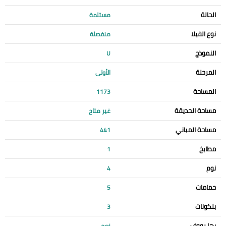
الحالة
مستلمة
نوع الفيلا
منفصلة
النموذج
U
المرحلة
الأولى
المساحة
1173
مساحة الحديقة
غير متاح
مساحة المباني
441
مطابخ
1
نوم
4
حمامات
5
بلكونات
3
بها رووف
نعم