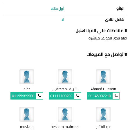
البائع
أول مالك
شامل النادي
لا
# ملاحظات علي الفيلا
تعديل
امام نادي الجولف مباشره
# تواصل مع المبيعات
Ahmed Hussein
شريف مصطفى
دعاء
01155989988
01111100291
01145002210
عبدالفتاح
hesham mahrous
mostafa