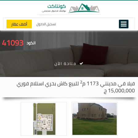
أضف عقار
تسجيل الدخول
41093
الكود
متاحة الآن
2
فيلا في
مدينتي
1173 م
للبيع كاش بحري استلام فوري
15,000,000 ج