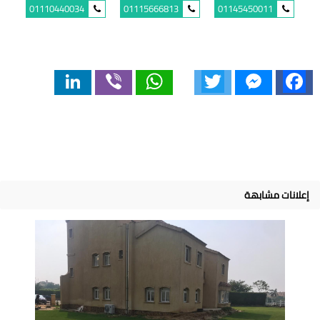
01110440034
01115666813
01145450011
LinkedIn
Viber
WhatsApp
Twitter
Messenger
Facebook
إعلانات مشابهة