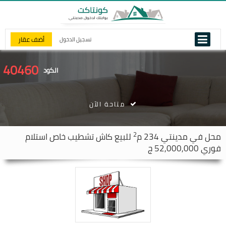
أضف عقار
تسجيل الدخول
40460
الكود
متاحة الآن
2
محل في
مدينتي
234 م
للبيع كاش تشطيب خاص استلام
فوري 52,000,000 ج