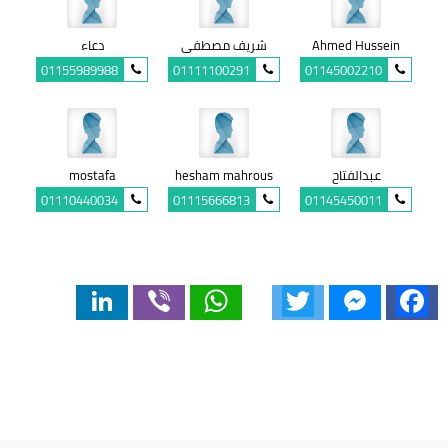
Ahmed Hussein
شريف مصطفى
دعاء
01155989988
01111100291
01145002210
عبدالفتاح
hesham mahrous
mostafa
01110440034
01115666813
01145450011
LinkedIn
Viber
WhatsApp
Twitter
Messenger
Facebook