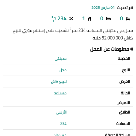
آخر تحديث
01 مارس 2023
0
0
1
234 م²
2
محل في مدينتي المساحة 234 متر
تشطيب خاص إستلام فوري للبيع
كاش 52,000,000 جنيه
# معلومات عن المحل
المدينة
مدينتي
النوع
محل
الغرض
للبيع كاش
الحالة
مستلمة
النموذج
الطابق
الأرضي
المساحة
234
مساحة الحديقة
غير متاح