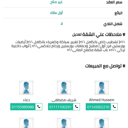
سعر العقد
غير متاح
البائع
أول مالك
شامل النادي
لا
# ملاحظات علي الشقة
تعديل
\\n| تشطيب خاص بالكامل \\n| تغيير سباكة وكهرباء بالكامل \\n| أرضيات
بورسلين فرز أول | مطبخ وحمامات بورسلين ورخام جلاكسي\\n | أبواب داخلية
تركي \\n+ باب شقة مصفح المانى\\n
# تواصل مع المبيعات
Ahmed Hussein
شريف مصطفى
دعاء
01155989988
01111100291
01145002210