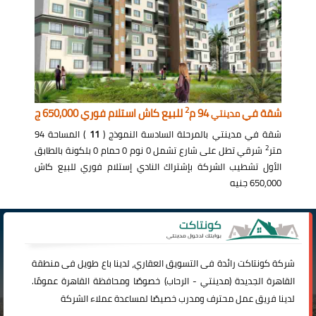
2
شقة في
94 م
للبيع كاش استلام فوري 650,000 ج
مدينتي
شقة في مدينتي بالمرحلة السادسة النموذج (
11
) المساحة 94
2
متر
شرقي تطل على شارع تشمل 0 نوم 0 حمام 0 بلكونة بالطابق
الأول تشطيب الشركة بإشتراك النادي إستلام فوري للبيع كاش
650,000 جنيه
شركة
كونتاكت
رائدة فى التسويق العقاري، لدينا باع طويل فى منطقة
القاهرة الجديدة (
مدينتي
-
الرحاب
) خصوصًا ومحافظة القاهرة عمومًا.
لدينا فريق عمل محترف ومدرب خصيصًا لمساعدة عملاء الشركة