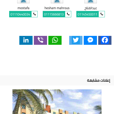
عبدالفتاح
hesham mahrous
mostafa
01110440034
01115666813
01145450011
LinkedIn
Viber
WhatsApp
Twitter
Messenger
Facebook
إعلانات مشابهة