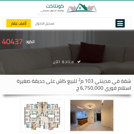
أضف عقار
تسجيل الدخول
40437
الكود
متاحة الآن
2
شقة في
مدينتي
103 م
للبيع كاش على حديقة صغيرة
استلام فوري 6,750,000 ج