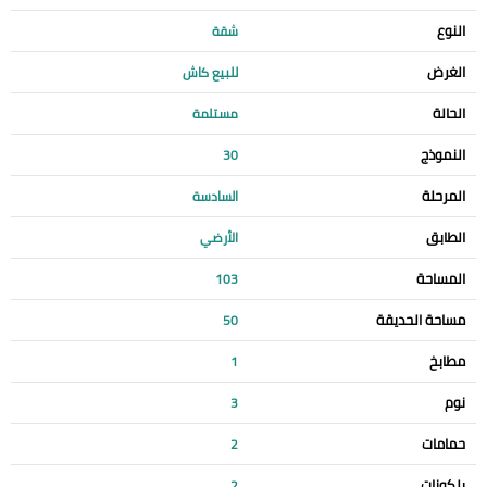
النوع
شقة
الغرض
للبيع كاش
الحالة
مستلمة
النموذج
30
المرحلة
السادسة
الطابق
الأرضي
المساحة
103
مساحة الحديقة
50
مطابخ
1
نوم
3
حمامات
2
بلكونات
2