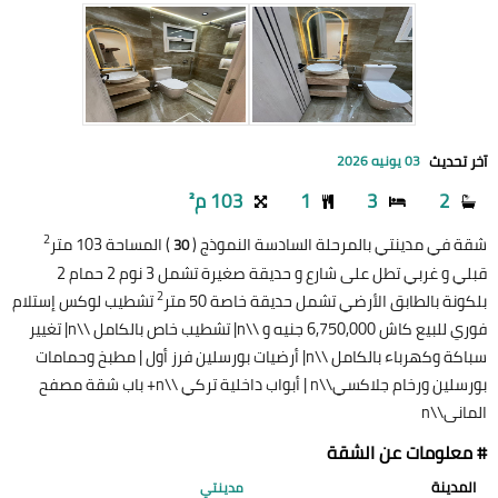
آخر تحديث
03 يونيه 2026
2
3
1
103 م²
2
شقة في مدينتي بالمرحلة السادسة النموذج (
) المساحة 103 متر
30
قبلي و غربي تطل على شارع و حديقة صغيرة تشمل 3 نوم 2 حمام 2
2
بلكونة بالطابق الأرضي تشمل حديقة خاصة 50 متر
تشطيب لوكس إستلام
فوري للبيع كاش 6,750,000 جنيه و \\n| تشطيب خاص بالكامل \\n| تغيير
سباكة وكهرباء بالكامل \\n| أرضيات بورسلين فرز أول | مطبخ وحمامات
بورسلين ورخام جلاكسي\\n | أبواب داخلية تركي \\n+ باب شقة مصفح
المانى\\n
# معلومات عن الشقة
المدينة
مدينتي