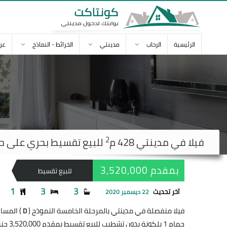
الرئيسية
الرحاب
مدينتي
الخرائط - النماذج
عن
2
فيلا في
مدينتي
428 م
للبيع تقسيط بحري على حديقة بمق
بمقدم 3,520,000
للبيع تقسيط
1
3
3
آخر تحديث
22 ديسمبر 2020
فيلا منفصلة في مدينتي بالمرحلة الخامسة النموذج (
) المساحة 428
D
حمام 1 بلكونة بدون تشطيب للبيع تقسيط بمقدم 3,520,000 جنيه و نموذج d3