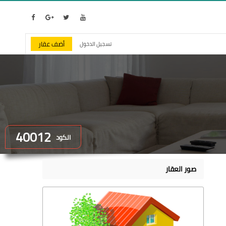
أضف عقار
تسجيل الدخول
40012
الكود
صور العقار