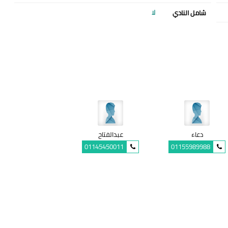
شامل النادي
لا
دعاء
عبدالفتاح
01145450011
01155989988