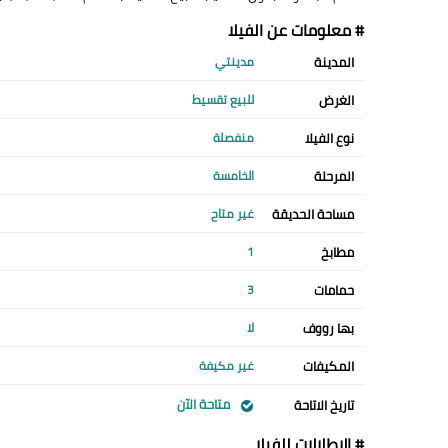
# معلومات عن الفيلا
المدينة
مدينتي
الغرض
للبيع تقسيط
نوع الفيلا
منفصلة
المرحلة
الخامسة
مساحة الحديقة
غير متاح
مطابخ
1
حمامات
3
بها رووف
لا
المكيفات
غير مكيفة
متاحة الآن
تاريخ الاتاحة
# الإطلالات للفيلا