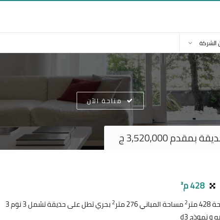
 الشركة
متاحة الآن
دم 3,520,000 ج
428 م²
2
2
 متر
مساحة المباني 276 متر
بحري تطل على حديقة تشمل 3 نوم 3