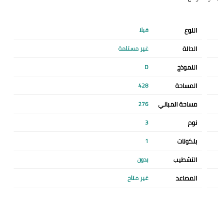
النوع
فيلا
الحالة
غير مستلمة
النموذج
D
المساحة
428
مساحة المباني
276
نوم
3
بلكونات
1
التشطيب
بدون
المصاعد
غير متاح