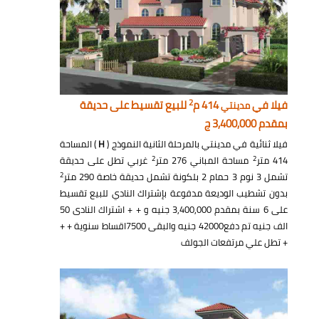
2
فيلا في
414 م
للبيع تقسيط على حديقة
مدينتي
بمقدم 3,400,000 ج
فيلا ثنائية في مدينتي بالمرحلة الثانية النموذج (
H
) المساحة
2
2
414 متر
مساحة المباني 276 متر
غربي تطل على حديقة
2
تشمل 3 نوم 3 حمام 2 بلكونة تشمل حديقة خاصة 290 متر
بدون تشطيب الوديعة مدفوعة بإشتراك النادي للبيع تقسيط
على 6 سنة بمقدم 3,400,000 جنيه و + + اشتراك النادى 50
الف جنيه تم دفع42000 جنيه والبقى 7500اقساط سنوية + +
+ تطل علي مرتفعات الجولف