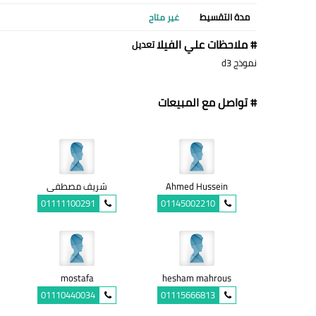
مدة التقسيط
غير متاح
# ملاحظات علي الفيلا
تعديل
نموذج d3
# تواصل مع المبيعات
Ahmed Hussein
شريف مصطفى
01111100291
01145002210
mostafa
hesham mahrous
01110440034
01115666813