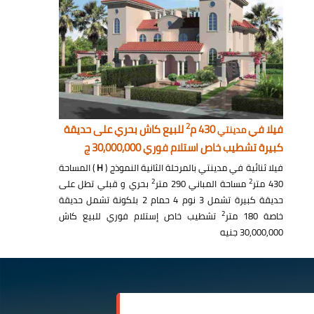
2
فيلا في
430 م
للبيع كاش بحري على حديقة
مدينتي
كبيرة تشطيب خاص استلام فوري 30,000,000 ج
فيلا ثنائية في مدينتي بالمرحلة الثانية النموذج (
H
) المساحة
2
2
430 متر
مساحة المباني 290 متر
بحري و قبلي تطل على
حديقة كبيرة تشمل 3 نوم 4 حمام 2 بلكونة تشمل حديقة
2
خاصة 180 متر
تشطيب خاص إستلام فوري للبيع كاش
30,000,000 جنيه