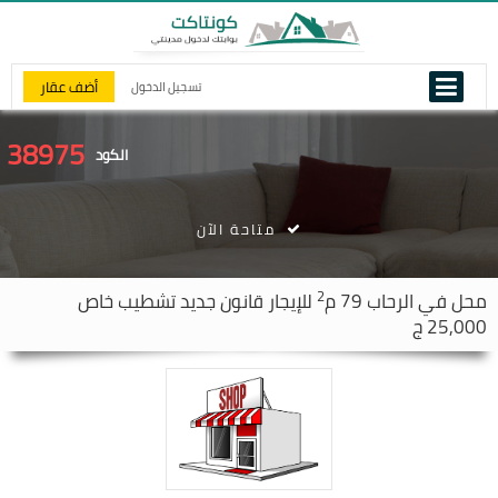
أضف عقار
تسجيل الدخول
38975
الكود
متاحة الآن
2
محل في
الرحاب
79 م
للإيجار قانون جديد تشطيب خاص
25,000 ج