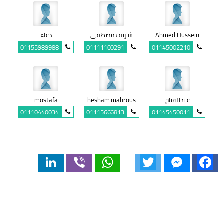
Ahmed Hussein
شريف مصطفى
دعاء
01155989988
01111100291
01145002210
عبدالفتاح
hesham mahrous
mostafa
01110440034
01115666813
01145450011
LinkedIn
Viber
WhatsApp
Twitter
Messenger
Facebook