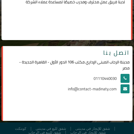
لدينا فريق عمل محترف ومدرب خصيصًا لمساعدة عملاء الشركة
اتصل بنا
مدينة الرحاب المبنى الإداري مكتب 106 الدور الأول - القاهرة الجديدة -
مصر
01110440030
info@contact-madinaty.com
شقق للإيجار في مدينتى
شقق لليع في مدينتى
كونتكت
شقق للإيجار في الرحاب
شقق للبيع في الرحاب