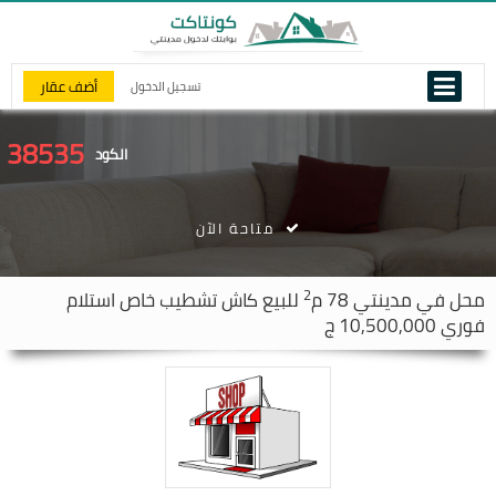
أضف عقار
تسجيل الدخول
38535
الكود
متاحة الآن
2
محل في
مدينتي
78 م
للبيع كاش تشطيب خاص استلام
فوري 10,500,000 ج