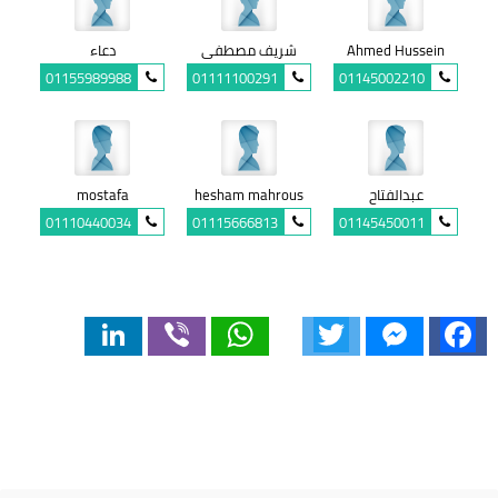
Ahmed Hussein
شريف مصطفى
دعاء
01155989988
01111100291
01145002210
عبدالفتاح
hesham mahrous
mostafa
01110440034
01115666813
01145450011
LinkedIn
Viber
WhatsApp
Twitter
Messenger
Facebook