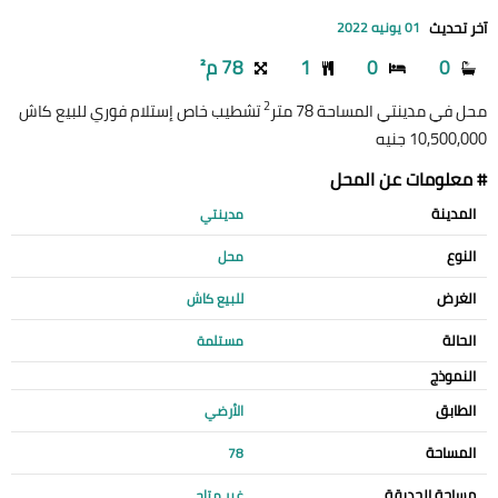
آخر تحديث
01 يونيه 2022
0
0
1
78 م²
2
محل في مدينتي المساحة 78 متر
تشطيب خاص إستلام فوري للبيع كاش
10,500,000 جنيه
# معلومات عن المحل
المدينة
مدينتي
النوع
محل
الغرض
للبيع كاش
الحالة
مستلمة
النموذج
الطابق
الأرضي
المساحة
78
مساحة الحديقة
غير متاح