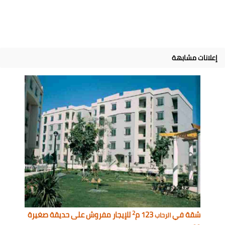
إعلانات مشابهة
2
شقة في
123 م
للإيجار مفروش على حديقة صغيرة
الرحاب