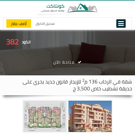
أضف عقار
تسجيل الدخول
382
الكود
متاحة الآن
2
شقة في
الرحاب
136 م
للإيجار قانون جديد بحري على
حديقة تشطيب خاص 3,500 ج