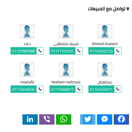
# تواصل مع المبيعات
Ahmed Hussein
شريف مصطفى
دعاء
01155989988
01111100291
01145002210
عبدالفتاح
hesham mahrous
mostafa
01110440034
01115666813
01145450011
LinkedIn
Viber
WhatsApp
Twitter
Messenger
Facebook