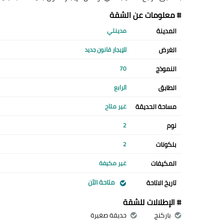
# معلومات عن الشقة
المدينة
مدينتي
الغرض
للإيجار قانون جديد
النموذج
70
الطابق
الرابع
مساحة الحديقة
غير متاح
نوم
2
بلكونات
2
المكيفات
غير مكيفة
متاحة الآن
تاريخ الاتاحة
# الإطلالات للشقة
باركنج
حديقة صغيرة