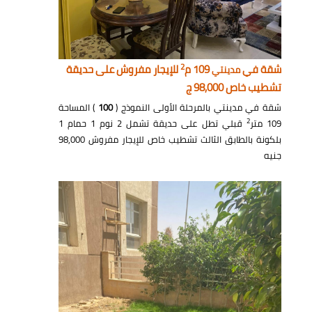
2
شقة في
109 م
للإيجار مفروش على حديقة
مدينتي
تشطيب خاص 98,000 ج
شقة في مدينتي بالمرحلة الأولى النموذج (
100
) المساحة
2
109 متر
قبلي تطل على حديقة تشمل 2 نوم 1 حمام 1
بلكونة بالطابق الثالث تشطيب خاص للإيجار مفروش 98,000
جنيه