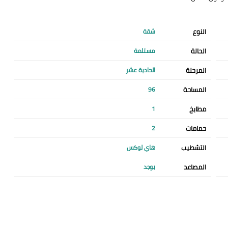
النوع
شقة
الحالة
مستلمة
المرحلة
الحادية عشر
المساحة
96
مطابخ
1
حمامات
2
التشطيب
هاي لوكس
المصاعد
يوجد