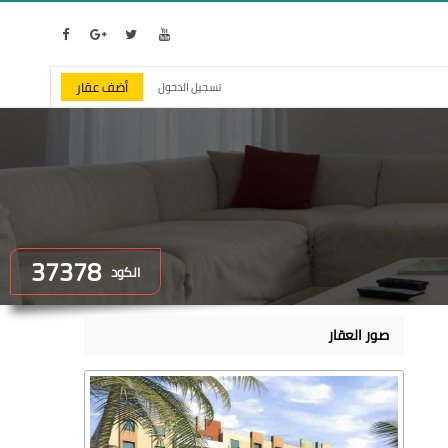
أضف عقار
تسجيل الدخول
37378
الكود
صور العقار