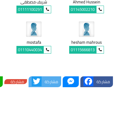
Ahmed Hussein
شريف مصطفى
01111100291
01145002210
mostafa
hesham mahrous
01110440034
01115666813
Twitter
Messenger
Facebook
مشاركة
مشاركة
مشاركة