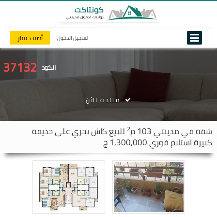
أضف عقار
تسجيل الدخول
37132
الكود
متاحة الآن
2
شقة في
مدينتي
103 م
للبيع كاش بحري على حديقة
كبيرة استلام فوري 1,300,000 ج