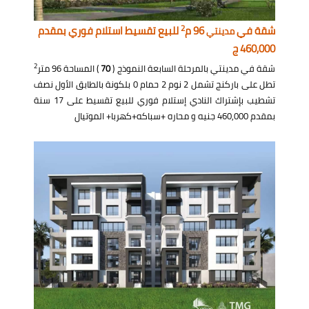
2
شقة في
96 م
للبيع تقسيط استلام فوري بمقدم
مدينتي
460,000 ج
2
شقة في مدينتي بالمرحلة السابعة النموذج (
70
) المساحة 96 متر
تطل على باركنج تشمل 2 نوم 2 حمام 0 بلكونة بالطابق الأول نصف
تشطيب بإشتراك النادي إستلام فوري للبيع تقسيط على 17 سنة
بمقدم 460,000 جنيه و محاره +سباكه+كهربا+ الموتيال