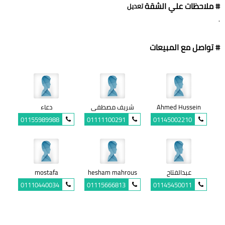
# ملاحظات علي الشقة
تعديل
.
# تواصل مع المبيعات
Ahmed Hussein
شريف مصطفى
دعاء
01155989988
01111100291
01145002210
عبدالفتاح
hesham mahrous
mostafa
01110440034
01115666813
01145450011