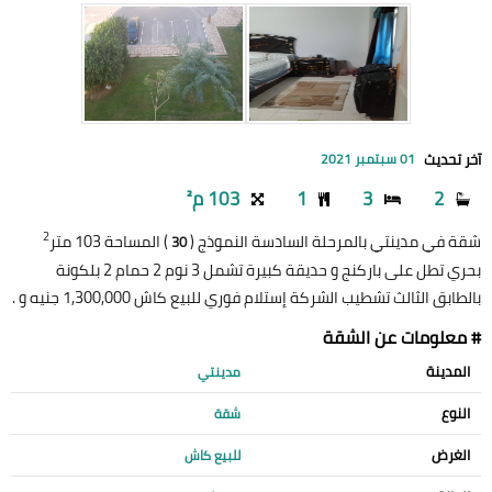
آخر تحديث
01 سبتمبر 2021
2
3
1
103 م²
2
شقة في مدينتي بالمرحلة السادسة النموذج (
) المساحة 103 متر
30
بحري تطل على باركنج و حديقة كبيرة تشمل 3 نوم 2 حمام 2 بلكونة
بالطابق الثالث تشطيب الشركة إستلام فوري للبيع كاش 1,300,000 جنيه و .
# معلومات عن الشقة
المدينة
مدينتي
النوع
شقة
الغرض
للبيع كاش