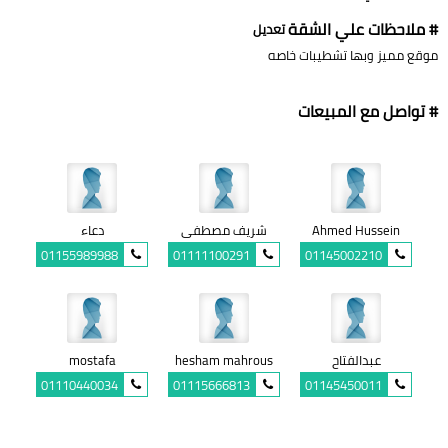
# ملاحظات علي الشقة
تعديل
موقع مميز وبها تشطيبات خاصه
# تواصل مع المبيعات
Ahmed Hussein
شريف مصطفى
دعاء
01155989988
01111100291
01145002210
عبدالفتاح
hesham mahrous
mostafa
01110440034
01115666813
01145450011