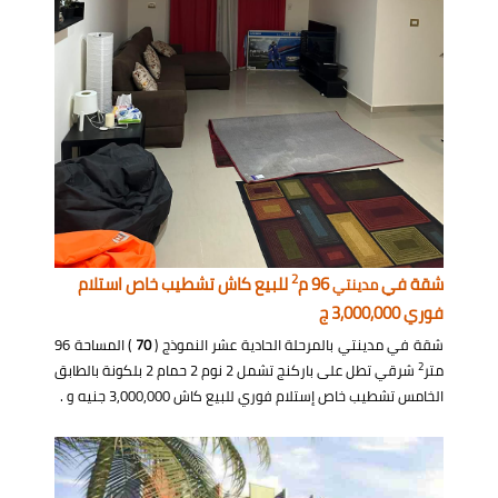
2
شقة في
96 م
للبيع كاش تشطيب خاص استلام
مدينتي
فوري 3,000,000 ج
شقة في مدينتي بالمرحلة الحادية عشر النموذج (
70
) المساحة 96
2
متر
شرقي تطل على باركنج تشمل 2 نوم 2 حمام 2 بلكونة بالطابق
الخامس تشطيب خاص إستلام فوري للبيع كاش 3,000,000 جنيه و .