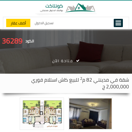
أضف عقار
تسجيل الدخول
36289
الكود
متاحة الآن
2
شقة في
مدينتي
82 م
للبيع كاش استلام فوري
2,000,000 ج