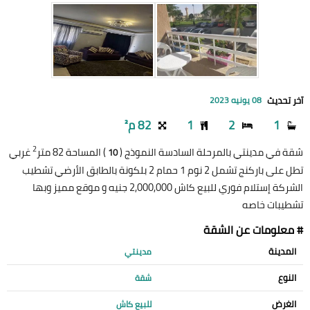
آخر تحديث
08 يونيه 2023
1
2
1
82 م²
2
شقة في مدينتي بالمرحلة السادسة النموذج (
) المساحة 82 متر
غربي
10
تطل على باركنج تشمل 2 نوم 1 حمام 2 بلكونة بالطابق الأرضي تشطيب
الشركة إستلام فوري للبيع كاش 2,000,000 جنيه و موقع مميز وبها
تشطيبات خاصه
# معلومات عن الشقة
المدينة
مدينتي
النوع
شقة
الغرض
للبيع كاش