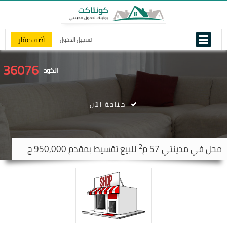
أضف عقار
تسجيل الدخول
36076
الكود
متاحة الآن
2
محل في
مدينتي
57 م
للبيع تقسيط بمقدم 950,000 ج