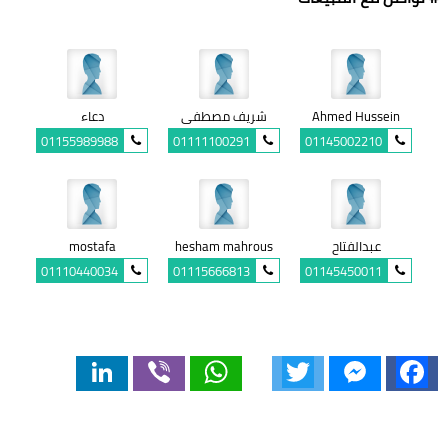
Ahmed Hussein
شريف مصطفى
دعاء
01155989988
01111100291
01145002210
عبدالفتاح
hesham mahrous
mostafa
01110440034
01115666813
01145450011
LinkedIn
Viber
WhatsApp
Twitter
Messenger
Facebook