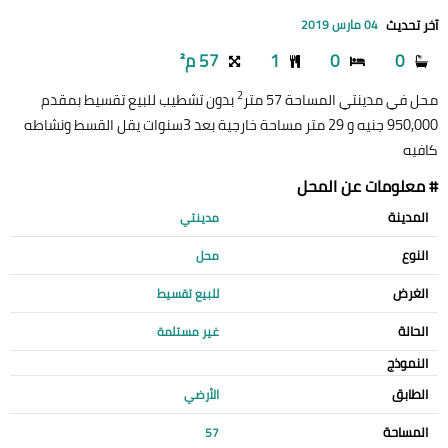
آخر تحديث
04 مارس 2019
0
0
1
57 م²
2
محل في مدينتي المساحة 57 متر
بدون تشطيب للبيع تقسيط بمقدم
950,000 جنيه و 29 متر مساحة خارجية بعد 3سنوات يقل القسط ونشاطه
كافيه
# معلومات عن المحل
المدينة
مدينتي
النوع
محل
الغرض
للبيع تقسيط
الحالة
غير مستلمة
النموذج
الطابق
الأرضي
المساحة
57